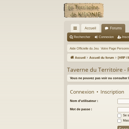
Accueil
Forums
ac
Rechercher
Connexion
Inscr
co
Aide Officielle du Jeu
Votre Page Personne
ur
Accueil
Accueil du forum
[HRP / 
ci
Taverne du Territoire - 
s
Vous ne pouvez pas voir ou consulter l
Connexion
•
Inscription
Nom d’utilisateur :
Mot de passe :
Se s
Masq