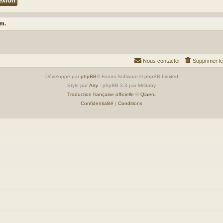
um.
Nous contacter
Supprimer l
Développé par
phpBB
® Forum Software © phpBB Limited
Style par
Arty
- phpBB 3.3 par MrGaby
Traduction française officielle
©
Qiaeru
Confidentialité
|
Conditions