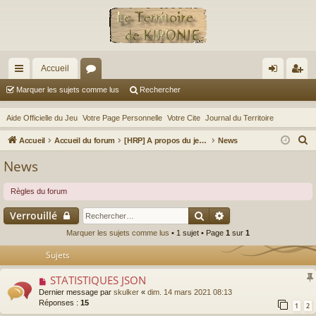
Accueil
ac
or
on
ns
Marquer les sujets comme lus
Rechercher
co
u
ne
cri
Aide Officielle du Jeu
Votre Page Personnelle
Votre Cite
Journal du Territoire
ur
m
xi
pti
R
Accueil
Accueil du forum
[HRP] A propos du jeu kiponie.com
News
ci
s
on
on
e
News
c
s
h
Règles du forum
e
Rechercher
Recherche avancé
Verrouillé
r
Marquer les sujets comme lus
• 1 sujet • Page
1
sur
1
c
h
Sujets
e
STATISTIQUES JSON
r
Dernier message par
skulker
«
dim. 14 mars 2021 08:13
Réponses :
15
1
2