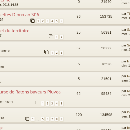
0
21940
mer. 3
vr. 2016 14:35
uettes Diona an 306
par
T
86
153735
mer. 
:24
1
2
3
4
5
6
et du territoire
par
S
25
56381
mer. 2
37
1
2
par
S
37
58222
mer. 
3 08:08
1
2
3
par
I
5
18528
dim. 
:30
par
R
5
21501
sam. 2
6
urse de Ratons baveurs Pluvea
par
M
62
95484
dim. 2
013 16:31
1
2
3
4
5
par
l
120
134598
ven. 
:18
1
5
6
7
8
9
…
NE
par
f