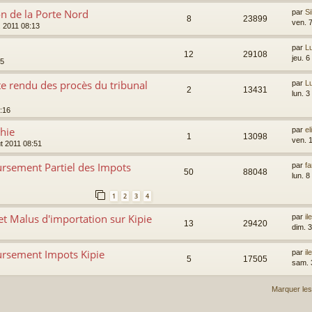
on de la Porte Nord
par
S
8
23899
ven. 
. 2011 08:13
par
L
12
29108
jeu. 6
45
e rendu des procès du tribunal
par
L
2
13431
lun. 3
8:16
hie
par
el
1
13098
ven. 
t 2011 08:51
sement Partiel des Impots
par
f
50
88048
lun. 8
1
2
3
4
t Malus d'importation sur Kipie
par
il
13
29420
dim. 3
rsement Impots Kipie
par
il
5
17505
sam. 3
Marquer les