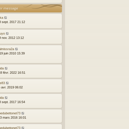
er message
ika
8 sept. 2017 21:12
ouyo
19 nov. 2012 13:12
almissra2a
19 juin 2010 15:39
ida
18 févr. 2022 16:51
ce83
5 avr. 2019 06:02
ida
8 sept. 2017 16:54
oedubettonet73
13 mars 2016 16:01
oedubettonet73