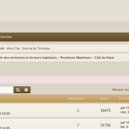
chercher
lle
Votre Cite
Journal du Territoire
ie des territoires et de leurs habitants
Provinces Maritimes
Cité de Kipie
Rechercher
Recherche avancée
Marquer les
Réponses
Vues
Derni
par
S
2
16475
mer. 
8 14:20
par
bi
7
21750
lun. 6
8 14:05