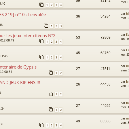
59
82142
mer. 6
6:40
1
2
3
4
 219] n°10 : l'envolée
par
bi
36
54284
mer. 
46
1
2
3
ur les jeux inter-citéens N°2
par
K
53
72809
lun. 1
2012 08:49
1
2
3
4
par
Li
45
68759
jeu. 1
 11:35
1
2
3
4
ntenaire de Gypsis
par
bi
27
47511
sam. 
012 00:34
1
2
AND JEUX KIPIENS !!!
par
I
26
44453
ven. 2
6
1
2
par
f
27
44955
mer. 1
:34
1
2
par
m
49
83586
ven. 3
:36
1
2
3
4