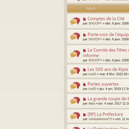
Sujets
Comptes de la Cité
par
SHOOPY
»
dim. 6 janv. 200
Porte-voix de l'équip
par
SHOOPY
»
dim. 6 janv. 200
Le Comité des Fêtes 
informe
par
SHOOPY
»
dim. 6 janv. 200
Les 500 ans de Kipie 
par
Ice83
»
mar. 8 févr. 2022 00:
Portes ouvertes
par
Ice83
»
jeu. 4 avr. 2019 17:3
La grande coupe de 
par
Alida
»
lun. 4 sept. 2017 11:1
[RP] La Préfecture
par
Joedubettonet73
»
ven. 11 m
La Participation Cit