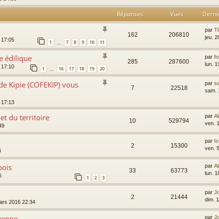
Réponses
Vues
Derni
par
T
162
206810
jeu. 2
8 17:05
1
7
8
9
10
11
…
e édilique
par
f
285
287600
lun. 
8 17:10
1
16
17
18
19
20
…
de Kipie (COFEKIP) vous
par
s
7
22518
sam. 
8 17:13
et du territoire
par
Al
10
529794
ven. 
49
par
I
2
15300
ven. 
4
bois
par
Al
33
63773
lun. 1
6
1
2
3
par
J
2
21444
dim. 
ars 2016 22:34
oyenne
par
J