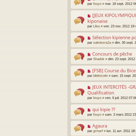
par
fouyo
»
mar. 18 sept. 2012 0
[JEUX KIPOLYMPIQUES
kiponaise
par
Lilou
»
ven. 23 nov. 2012 19:
Sélection kipienne po
par
salmissra2a
»
dim. 30 sept. 
Concours de pêche
par
Shadok
»
dim. 23 sept. 2012
[FSB] Course du Bice
par
bibitricotin
»
sam. 15 sept. 2
JEUX INTERCITÉS -GR
Qualification
par
fouyo
»
ven. 6 juil. 2012 07:0
qui kipie ??
par
fouyo
»
sam. 3 mars 2012 23
Agaura
par
grmarf
»
lun. 11 avr. 2011 18