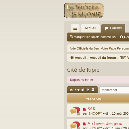
Accueil
Forums
ac
Marquer les sujets comme lus
Re
co
Aide Officielle du Jeu
Votre Page Personne
ur
Accueil
Accueil du forum
[RP] V
ci
Cité de Kipie
s
Règles du forum
Verrouillé
Annonces
SAKI
par
SHOOPY
»
dim. 10 août 200
Archives des jeux
par
SHOOPY
»
dim. 10 août 200