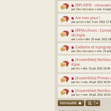
[RP] KIPIE - rénovati
par
Silex Barnabas
»
ven. 9 sept
Aie mes yeux !
par
grmarf
»
lun. 3 oct. 2011 17:
[RP]Archives : Compt
de Kipie
par
Lundi
»
dim. 25 sept. 2011 1
Cadastre et topograp
par
Silex Barnabas
»
ven. 19 aoû
[Assemblée] Rembour
Kipie
par
ilex
»
dim. 31 juil. 2011 16:38
[Assemblée] Primes e
par
ilex
»
ven. 29 juil. 2011 18:34
[Assemblée] Rembou
par
ilex
»
ven. 29 juil. 2011 19:53
Verrouillé