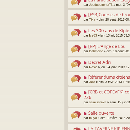
par
Joedubettonet73
»
mer. 3 fé
[FSB]Courses de bro
par
Tika
»
dim. 20 sept. 2015 00
Les 300 ans de Kipie 
par
Ice83
»
lun. 13 juil. 2015 03:
[RP] L'Ange de Lou
par
leahmarte
»
dim. 18 août 201
Décrêt Adri
par
Rosie
»
jeu. 24 janv. 2013 12
Référendums citéens
par
Xela
»
dim. 3 févr. 2013 12:4
[CRB et COFEVFK] co
236
par
salmissra2a
»
sam. 15 juin 2
Salle ouverte
par
fouyo
»
dim. 10 févr. 2013 20
LA TAVERNE KIPIEN