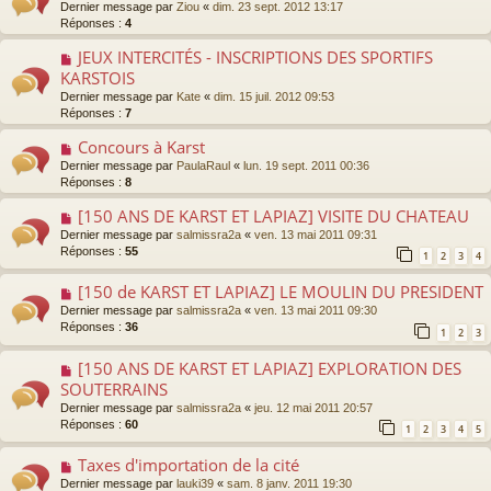
Dernier message par
Ziou
«
dim. 23 sept. 2012 13:17
Réponses :
4
JEUX INTERCITÉS - INSCRIPTIONS DES SPORTIFS
KARSTOIS
Dernier message par
Kate
«
dim. 15 juil. 2012 09:53
Réponses :
7
Concours à Karst
Dernier message par
PaulaRaul
«
lun. 19 sept. 2011 00:36
Réponses :
8
[150 ANS DE KARST ET LAPIAZ] VISITE DU CHATEAU
Dernier message par
salmissra2a
«
ven. 13 mai 2011 09:31
Réponses :
55
1
2
3
4
[150 de KARST ET LAPIAZ] LE MOULIN DU PRESIDENT
Dernier message par
salmissra2a
«
ven. 13 mai 2011 09:30
Réponses :
36
1
2
3
[150 ANS DE KARST ET LAPIAZ] EXPLORATION DES
SOUTERRAINS
Dernier message par
salmissra2a
«
jeu. 12 mai 2011 20:57
Réponses :
60
1
2
3
4
5
Taxes d'importation de la cité
Dernier message par
lauki39
«
sam. 8 janv. 2011 19:30