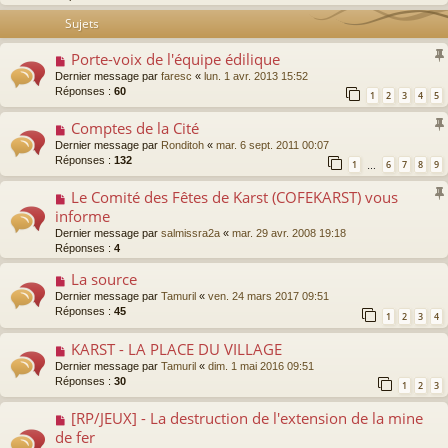
Sujets
Porte-voix de l'équipe édilique
Dernier message par
faresc
«
lun. 1 avr. 2013 15:52
Réponses :
60
1
2
3
4
5
Comptes de la Cité
Dernier message par
Ronditoh
«
mar. 6 sept. 2011 00:07
Réponses :
132
1
6
7
8
9
…
Le Comité des Fêtes de Karst (COFEKARST) vous
informe
Dernier message par
salmissra2a
«
mar. 29 avr. 2008 19:18
Réponses :
4
La source
Dernier message par
Tamuril
«
ven. 24 mars 2017 09:51
Réponses :
45
1
2
3
4
KARST - LA PLACE DU VILLAGE
Dernier message par
Tamuril
«
dim. 1 mai 2016 09:51
Réponses :
30
1
2
3
[RP/JEUX] - La destruction de l'extension de la mine
de fer