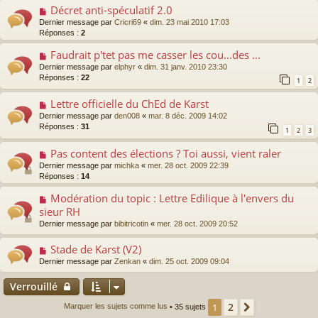
Décret anti-spéculatif 2.0
Dernier message par
Cricri69
«
dim. 23 mai 2010 17:03
Réponses :
2
Faudrait p'tet pas me casser les cou...des ...
Dernier message par
elphyr
«
dim. 31 janv. 2010 23:30
Réponses :
22
1
2
Lettre officielle du ChEd de Karst
Dernier message par
den008
«
mar. 8 déc. 2009 14:02
Réponses :
31
1
2
3
Pas content des élections ? Toi aussi, vient raler
Dernier message par
michka
«
mer. 28 oct. 2009 22:39
Réponses :
14
Modération du topic : Lettre Edilique à l'envers du
sieur RH
Dernier message par
bibitricotin
«
mer. 28 oct. 2009 20:52
Stade de Karst (V2)
Dernier message par
Zenkan
«
dim. 25 oct. 2009 09:04
Verrouillé
2
1
Suivant
Marquer les sujets comme lus
• 35 sujets