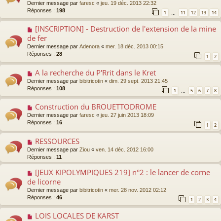
Dernier message par
faresc
«
jeu. 19 déc. 2013 22:32
Réponses :
198
1
11
12
13
14
…
[INSCRIPTION] - Destruction de l'extension de la mine
de fer
Dernier message par
Adenora
«
mer. 18 déc. 2013 00:15
Réponses :
28
1
2
A la recherche du P'Rrit dans le Kret
Dernier message par
bibitricotin
«
dim. 29 sept. 2013 21:45
Réponses :
108
1
5
6
7
8
…
Construction du BROUETTODROME
Dernier message par
faresc
«
jeu. 27 juin 2013 18:09
Réponses :
16
1
2
RESSOURCES
Dernier message par
Ziou
«
ven. 14 déc. 2012 16:00
Réponses :
11
[JEUX KIPOLYMPIQUES 219] n°2 : le lancer de corne
de licorne
Dernier message par
bibitricotin
«
mer. 28 nov. 2012 02:12
Réponses :
46
1
2
3
4
LOIS LOCALES DE KARST