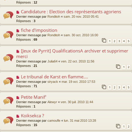
Réponses :
12
Candidature : Election des représentants agoriens
Dernier message par
Ronditoh
«
sam. 20 nov. 2010 05:41
Réponses :
3
fiche d'imposition
Dernier message par
Ronditoh
«
sam. 30 oct. 2010 16:00
Réponses :
69
1
2
3
4
5
[Jeux de Pyrrit] QualificationsA archiver et supprimer
merci
Dernier message par
Julia64
«
ven. 22 oct. 2010 11:56
Réponses :
21
1
2
Le tribunal de Karst en flamme....
Dernier message par
siryack
«
mar. 19 oct. 2010 17:53
Réponses :
71
1
2
3
4
5
Petite Manif'
Dernier message par
Alewyr
«
ven. 30 juil. 2010 11:44
Réponses :
1
Koiksekca ?
Dernier message par
camoufle
«
lun. 31 mai 2010 13:28
Réponses :
15
1
2