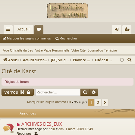
Accueil
ac
or
on
ns
Marquer les sujets comme lus
Rechercher
co
u
ne
cri
Aide Officielle du Jeu
Votre Page Personnelle
Votre Cite
Journal du Territoire
ur
m
xi
pti
R
Accueil
Accueil du forum
[RP] Vie des territoires et de leurs habitants
Province de la Vallée Froide
Cité de Karst
ci
s
on
on
e
Cité de Karst
c
s
h
Règles du forum
e
Rechercher
Recherche avancé
Verrouillé
r
c
2
1
Suivant
Marquer les sujets comme lus
• 35 sujets
h
Annonces
e
r
ARCHIVES DES JEUX
Dernier message par
Kain
«
dim. 1 mars 2009 13:49
Réponses :
11