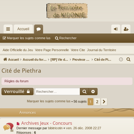
Accueil
ac
or
on
ns
Marquer les sujets comme lus
Rechercher
co
u
ne
cri
Aide Officielle du Jeu
Votre Page Personnelle
Votre Cite
Journal du Territoire
ur
m
xi
pti
R
Accueil
Accueil du forum
[RP] Vie des territoires et de leurs habitants
Province de la Vallée Froide
Cité de Piethra
ci
s
on
on
e
Cité de Piethra
c
s
h
Règles du forum
e
Rechercher
Recherche avancé
Verrouillé
r
c
2
1
Suivant
Marquer les sujets comme lus
• 56 sujets
h
Annonces
e
r
Archives Jeux - Concours
Dernier message par
bibitricotin
«
ven. 26 déc. 2008 22:27
Réponses :
6