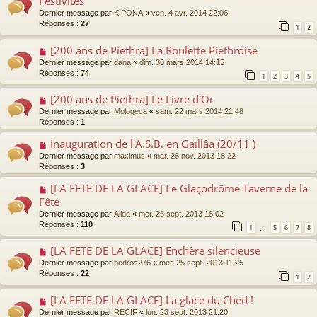
Festivités
Dernier message par
KIPONA
«
ven. 4 avr. 2014 22:06
Réponses :
27
1
2
[200 ans de Piethra] La Roulette Piethroise
Dernier message par
dana
«
dim. 30 mars 2014 14:15
Réponses :
74
1
2
3
4
5
[200 ans de Piethra] Le Livre d'Or
Dernier message par
Mologeca
«
sam. 22 mars 2014 21:48
Réponses :
1
Inauguration de l'A.S.B. en Gaïllâa (20/11 )
Dernier message par
maximus
«
mar. 26 nov. 2013 18:22
Réponses :
3
[LA FETE DE LA GLACE] Le Glaçodrôme Taverne de la
Fête
Dernier message par
Alida
«
mer. 25 sept. 2013 18:02
Réponses :
110
1
5
6
7
8
…
[LA FETE DE LA GLACE] Enchère silencieuse
Dernier message par
pedros276
«
mer. 25 sept. 2013 11:25
Réponses :
22
1
2
[LA FETE DE LA GLACE] La glace du Ched !
Dernier message par
RECIF
«
lun. 23 sept. 2013 21:20