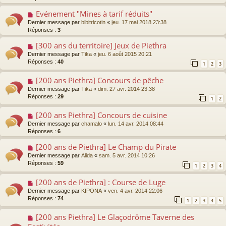
Evénement "Mines à tarif réduits"
Dernier message par
bibitricotin
«
jeu. 17 mai 2018 23:38
Réponses :
3
[300 ans du territoire] Jeux de Piethra
Dernier message par
Tika
«
jeu. 6 août 2015 20:21
Réponses :
40
1
2
3
[200 ans Piethra] Concours de pêche
Dernier message par
Tika
«
dim. 27 avr. 2014 23:38
Réponses :
29
1
2
[200 ans Piethra] Concours de cuisine
Dernier message par
chamalo
«
lun. 14 avr. 2014 08:44
Réponses :
6
[200 ans de Piethra] Le Champ du Pirate
Dernier message par
Alida
«
sam. 5 avr. 2014 10:26
Réponses :
59
1
2
3
4
[200 ans de Piethra] : Course de Luge
Dernier message par
KIPONA
«
ven. 4 avr. 2014 22:06
Réponses :
74
1
2
3
4
5
[200 ans Piethra] Le Glaçodrôme Taverne des