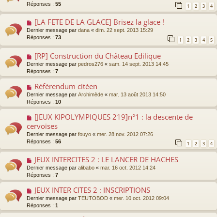
Réponses :
55
1
2
3
4
[LA FETE DE LA GLACE] Brisez la glace !
Dernier message par
dana
«
dim. 22 sept. 2013 15:29
Réponses :
73
1
2
3
4
5
[RP] Construction du Château Edilique
Dernier message par
pedros276
«
sam. 14 sept. 2013 14:45
Réponses :
7
Référendum citéen
Dernier message par
Archimède
«
mar. 13 août 2013 14:50
Réponses :
10
[JEUX KIPOLYMPIQUES 219]n°1 : la descente de
cervoises
Dernier message par
fouyo
«
mer. 28 nov. 2012 07:26
Réponses :
56
1
2
3
4
JEUX INTERCITES 2 : LE LANCER DE HACHES
Dernier message par
alibabo
«
mar. 16 oct. 2012 14:24
Réponses :
7
JEUX INTER CITES 2 : INSCRIPTIONS
Dernier message par
TEUTOBOD
«
mer. 10 oct. 2012 09:04
Réponses :
1