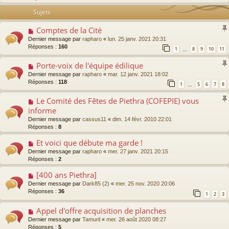
Sujets
Comptes de la Cité
Dernier message par
rapharo
«
lun. 25 janv. 2021 20:31
Réponses :
160
1
8
9
10
11
…
Porte-voix de l'équipe édilique
Dernier message par
rapharo
«
mar. 12 janv. 2021 18:02
Réponses :
118
1
5
6
7
8
…
Le Comité des Fêtes de Piethra (COFEPIE) vous
informe
Dernier message par
cassus11
«
dim. 14 févr. 2010 22:01
Réponses :
8
Et voici que débute ma garde !
Dernier message par
rapharo
«
mer. 27 janv. 2021 20:15
Réponses :
2
[400 ans Piethra]
Dernier message par
Dark85 (2)
«
mer. 25 nov. 2020 20:06
Réponses :
36
1
2
3
Appel d'offre acquisition de planches
Dernier message par
Tamuril
«
mer. 26 août 2020 08:27
Réponses :
5