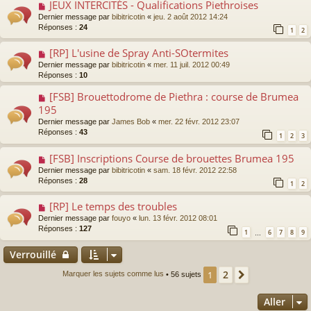
JEUX INTERCITÉS - Qualifications Piethroises
Dernier message par
bibitricotin
«
jeu. 2 août 2012 14:24
Réponses :
24
1
2
[RP] L'usine de Spray Anti-SOtermites
Dernier message par
bibitricotin
«
mer. 11 juil. 2012 00:49
Réponses :
10
[FSB] Brouettodrome de Piethra : course de Brumea
195
Dernier message par
James Bob
«
mer. 22 févr. 2012 23:07
Réponses :
43
1
2
3
[FSB] Inscriptions Course de brouettes Brumea 195
Dernier message par
bibitricotin
«
sam. 18 févr. 2012 22:58
Réponses :
28
1
2
[RP] Le temps des troubles
Dernier message par
fouyo
«
lun. 13 févr. 2012 08:01
Réponses :
127
1
6
7
8
9
…
Verrouillé
2
1
Suivant
Marquer les sujets comme lus
• 56 sujets
Aller