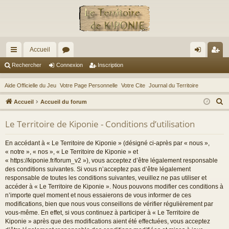
Accueil
ac
or
on
ns
Rechercher
Connexion
Inscription
co
u
ne
cri
Aide Officielle du Jeu
Votre Page Personnelle
Votre Cite
Journal du Territoire
ur
m
xi
pti
R
Accueil
Accueil du forum
ci
s
on
on
e
Le Territoire de Kiponie - Conditions d’utilisation
c
s
h
En accédant à « Le Territoire de Kiponie » (désigné ci-après par « nous »,
e
« notre », « nos », « Le Territoire de Kiponie » et
r
« https://kiponie.fr/forum_v2 »), vous acceptez d’être légalement responsable
des conditions suivantes. Si vous n’acceptez pas d’être légalement
c
responsable de toutes les conditions suivantes, veuillez ne pas utiliser et
h
accéder à « Le Territoire de Kiponie ». Nous pouvons modifier ces conditions à
e
n’importe quel moment et nous essaierons de vous informer de ces
r
modifications, bien que nous vous conseillons de vérifier régulièrement par
vous-même. En effet, si vous continuez à participer à « Le Territoire de
Kiponie » après que des modifications aient été effectuées, vous acceptez