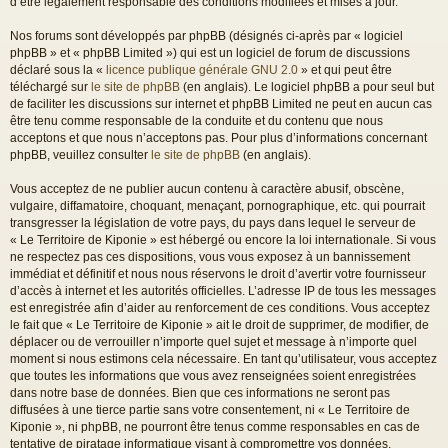
d’être légalement responsable des conditions modifiées et mises à jour.
Nos forums sont développés par phpBB (désignés ci-après par « logiciel
phpBB » et « phpBB Limited ») qui est un logiciel de forum de discussions
déclaré sous la «
licence publique générale GNU 2.0
» et qui peut être
téléchargé sur
le site de phpBB
(en anglais). Le logiciel phpBB a pour seul but
de faciliter les discussions sur internet et phpBB Limited ne peut en aucun cas
être tenu comme responsable de la conduite et du contenu que nous
acceptons et que nous n’acceptons pas. Pour plus d’informations concernant
phpBB, veuillez consulter
le site de phpBB
(en anglais).
Vous acceptez de ne publier aucun contenu à caractère abusif, obscène,
vulgaire, diffamatoire, choquant, menaçant, pornographique, etc. qui pourrait
transgresser la législation de votre pays, du pays dans lequel le serveur de
« Le Territoire de Kiponie » est hébergé ou encore la loi internationale. Si vous
ne respectez pas ces dispositions, vous vous exposez à un bannissement
immédiat et définitif et nous nous réservons le droit d’avertir votre fournisseur
d’accès à internet et les autorités officielles. L’adresse IP de tous les messages
est enregistrée afin d’aider au renforcement de ces conditions. Vous acceptez
le fait que « Le Territoire de Kiponie » ait le droit de supprimer, de modifier, de
déplacer ou de verrouiller n’importe quel sujet et message à n’importe quel
moment si nous estimons cela nécessaire. En tant qu’utilisateur, vous acceptez
que toutes les informations que vous avez renseignées soient enregistrées
dans notre base de données. Bien que ces informations ne seront pas
diffusées à une tierce partie sans votre consentement, ni « Le Territoire de
Kiponie », ni phpBB, ne pourront être tenus comme responsables en cas de
tentative de piratage informatique visant à compromettre vos données.