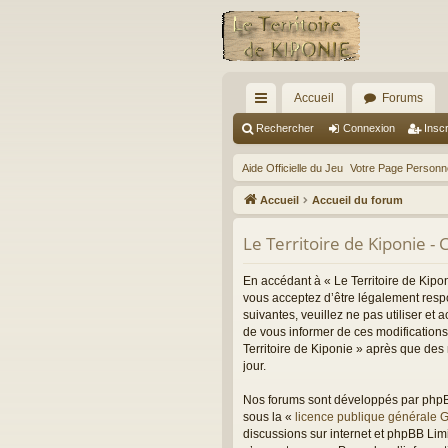
Accueil
Forums
ac
Rechercher
Connexion
Inscr
co
Aide Officielle du Jeu
Votre Page Personne
ur
Accueil
Accueil du forum
ci
Le Territoire de Kiponie - C
s
En accédant à « Le Territoire de Kiponi
vous acceptez d’être légalement resp
suivantes, veuillez ne pas utiliser e
de vous informer de ces modifications
Territoire de Kiponie » après que des
jour.
Nos forums sont développés par phpBB 
sous la «
licence publique générale 
discussions sur internet et phpBB Li