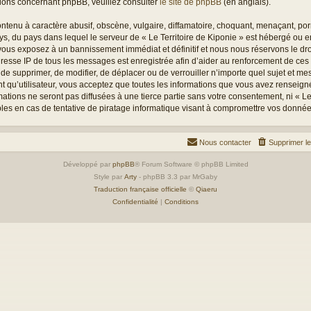
tions concernant phpBB, veuillez consulter
le site de phpBB
(en anglais).
tenu à caractère abusif, obscène, vulgaire, diffamatoire, choquant, menaçant, porn
ays, du pays dans lequel le serveur de « Le Territoire de Kiponie » est hébergé ou en
ous exposez à un bannissement immédiat et définitif et nous nous réservons le droit
L’adresse IP de tous les messages est enregistrée afin d’aider au renforcement de ces
oit de supprimer, de modifier, de déplacer ou de verrouiller n’importe quel sujet et 
t qu’utilisateur, vous acceptez que toutes les informations que vous avez renseign
tions ne seront pas diffusées à une tierce partie sans votre consentement, ni « Le 
es en cas de tentative de piratage informatique visant à compromettre vos donnée
Nous contacter
Supprimer l
Développé par
phpBB
® Forum Software © phpBB Limited
Style par
Arty
- phpBB 3.3 par MrGaby
Traduction française officielle
©
Qiaeru
Confidentialité
|
Conditions