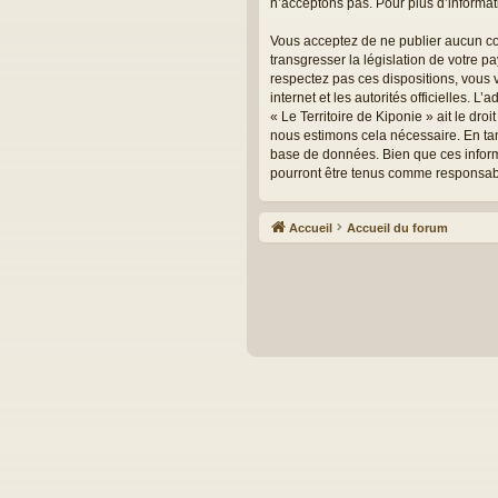
n’acceptons pas. Pour plus d’informa
Vous acceptez de ne publier aucun con
transgresser la législation de votre p
respectez pas ces dispositions, vous v
internet et les autorités officielles. 
« Le Territoire de Kiponie » ait le dr
nous estimons cela nécessaire. En tan
base de données. Bien que ces informa
pourront être tenus comme responsabl
Accueil
Accueil du forum