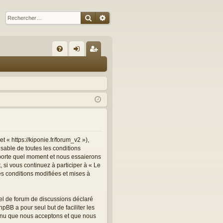
Rechercher
Recherche avancée
R
FA
on
ns
Q
ne
cri
xi
pti
on
on
t « https://kiponie.fr/forum_v2 »),
sable de toutes les conditions
importe quel moment et nous essaierons
 si vous continuez à participer à « Le
es conditions modifiées et mises à
el de forum de discussions déclaré
hpBB a pour seul but de faciliter les
tenu que nous acceptons et que nous