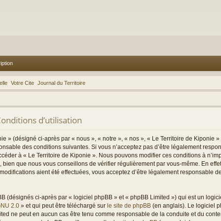
iption
lle
Votre Cite
Journal du Territoire
onditions d’utilisation
e » (désigné ci-après par « nous », « notre », « nos », « Le Territoire de Kiponie » e
onsable des conditions suivantes. Si vous n’acceptez pas d’être légalement respon
t accéder à « Le Territoire de Kiponie ». Nous pouvons modifier ces conditions à n’
, bien que nous vous conseillons de vérifier régulièrement par vous-même. En effet,
 modifications aient été effectuées, vous acceptez d’être légalement responsable d
(désignés ci-après par « logiciel phpBB » et « phpBB Limited ») qui est un logici
GNU 2.0
» et qui peut être téléchargé sur
le site de phpBB
(en anglais). Le logiciel p
mited ne peut en aucun cas être tenu comme responsable de la conduite et du con