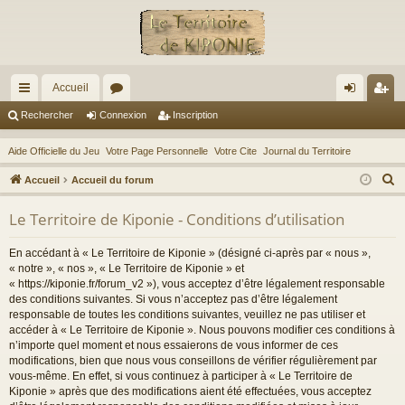
Accueil
ac
or
on
ns
Rechercher
Connexion
Inscription
co
u
ne
cri
Aide Officielle du Jeu
Votre Page Personnelle
Votre Cite
Journal du Territoire
ur
m
xi
pti
R
Accueil
Accueil du forum
ci
s
on
on
e
Le Territoire de Kiponie - Conditions d’utilisation
c
s
h
En accédant à « Le Territoire de Kiponie » (désigné ci-après par « nous »,
e
« notre », « nos », « Le Territoire de Kiponie » et
r
« https://kiponie.fr/forum_v2 »), vous acceptez d’être légalement responsable
des conditions suivantes. Si vous n’acceptez pas d’être légalement
c
responsable de toutes les conditions suivantes, veuillez ne pas utiliser et
h
accéder à « Le Territoire de Kiponie ». Nous pouvons modifier ces conditions à
e
n’importe quel moment et nous essaierons de vous informer de ces
r
modifications, bien que nous vous conseillons de vérifier régulièrement par
vous-même. En effet, si vous continuez à participer à « Le Territoire de
Kiponie » après que des modifications aient été effectuées, vous acceptez