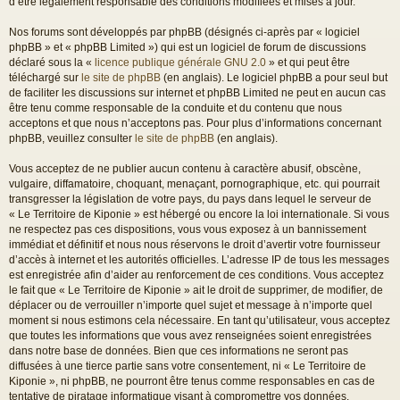
d’être légalement responsable des conditions modifiées et mises à jour.
Nos forums sont développés par phpBB (désignés ci-après par « logiciel
phpBB » et « phpBB Limited ») qui est un logiciel de forum de discussions
déclaré sous la «
licence publique générale GNU 2.0
» et qui peut être
téléchargé sur
le site de phpBB
(en anglais). Le logiciel phpBB a pour seul but
de faciliter les discussions sur internet et phpBB Limited ne peut en aucun cas
être tenu comme responsable de la conduite et du contenu que nous
acceptons et que nous n’acceptons pas. Pour plus d’informations concernant
phpBB, veuillez consulter
le site de phpBB
(en anglais).
Vous acceptez de ne publier aucun contenu à caractère abusif, obscène,
vulgaire, diffamatoire, choquant, menaçant, pornographique, etc. qui pourrait
transgresser la législation de votre pays, du pays dans lequel le serveur de
« Le Territoire de Kiponie » est hébergé ou encore la loi internationale. Si vous
ne respectez pas ces dispositions, vous vous exposez à un bannissement
immédiat et définitif et nous nous réservons le droit d’avertir votre fournisseur
d’accès à internet et les autorités officielles. L’adresse IP de tous les messages
est enregistrée afin d’aider au renforcement de ces conditions. Vous acceptez
le fait que « Le Territoire de Kiponie » ait le droit de supprimer, de modifier, de
déplacer ou de verrouiller n’importe quel sujet et message à n’importe quel
moment si nous estimons cela nécessaire. En tant qu’utilisateur, vous acceptez
que toutes les informations que vous avez renseignées soient enregistrées
dans notre base de données. Bien que ces informations ne seront pas
diffusées à une tierce partie sans votre consentement, ni « Le Territoire de
Kiponie », ni phpBB, ne pourront être tenus comme responsables en cas de
tentative de piratage informatique visant à compromettre vos données.