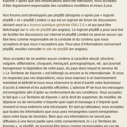
Kiponie » après que des modifications aient été effectuées, vous acceptez
d’être légalement responsable des conditions modifiées et mises à jour.
Nos forums sont développés par phpBB (désignés ci-après par « logiciel
phpBB » et « phpBB Limited ») qui est un logiciel de forum de discussions
déclaré sous la «
licence publique générale GNU 2.0
» et qui peut être
téléchargé sur
le site de phpBB
(en anglais). Le logiciel phpBB a pour seul but
de faciliter les discussions sur internet et phpBB Limited ne peut en aucun cas
être tenu comme responsable de la conduite et du contenu que nous
acceptons et que nous n’acceptons pas. Pour plus d’informations concernant
phpBB, veuillez consulter
le site de phpBB
(en anglais).
Vous acceptez de ne publier aucun contenu à caractère abusif, obscène,
vulgaire, diffamatoire, choquant, menaçant, pornographique, etc. qui pourrait
transgresser la législation de votre pays, du pays dans lequel le serveur de
« Le Territoire de Kiponie » est hébergé ou encore la loi internationale. Si vous
ne respectez pas ces dispositions, vous vous exposez à un bannissement
immédiat et définitif et nous nous réservons le droit d’avertir votre fournisseur
d’accès à internet et les autorités officielles. L’adresse IP de tous les messages
est enregistrée afin d’aider au renforcement de ces conditions. Vous acceptez
le fait que « Le Territoire de Kiponie » ait le droit de supprimer, de modifier, de
déplacer ou de verrouiller n’importe quel sujet et message à n’importe quel
moment si nous estimons cela nécessaire. En tant qu’utilisateur, vous acceptez
que toutes les informations que vous avez renseignées soient enregistrées
dans notre base de données. Bien que ces informations ne seront pas
diffusées à une tierce partie sans votre consentement, ni « Le Territoire de
Kiponie », ni phpBB, ne pourront être tenus comme responsables en cas de