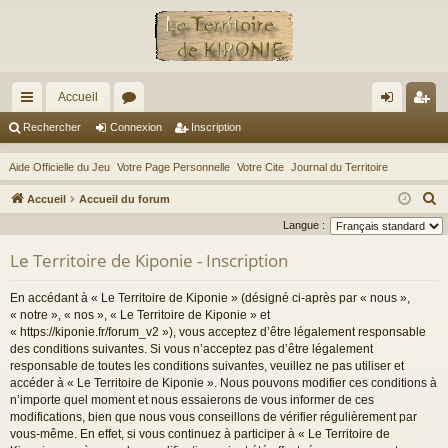
Accueil
ac
or
on
ns
Rechercher
Connexion
Inscription
co
u
ne
cri
Aide Officielle du Jeu
Votre Page Personnelle
Votre Cite
Journal du Territoire
ur
m
xi
pti
R
Accueil
Accueil du forum
ci
s
on
on
e
Langue :
c
s
Le Territoire de Kiponie - Inscription
h
e
En accédant à « Le Territoire de Kiponie » (désigné ci-après par « nous »,
r
« notre », « nos », « Le Territoire de Kiponie » et
c
« https://kiponie.fr/forum_v2 »), vous acceptez d’être légalement responsable
des conditions suivantes. Si vous n’acceptez pas d’être légalement
h
responsable de toutes les conditions suivantes, veuillez ne pas utiliser et
e
accéder à « Le Territoire de Kiponie ». Nous pouvons modifier ces conditions à
r
n’importe quel moment et nous essaierons de vous informer de ces
modifications, bien que nous vous conseillons de vérifier régulièrement par
vous-même. En effet, si vous continuez à participer à « Le Territoire de