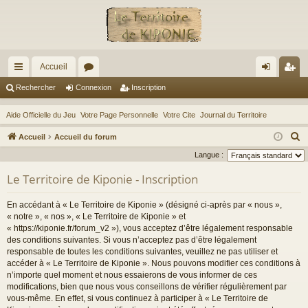
Accueil
ac
or
on
ns
Rechercher
Connexion
Inscription
co
u
ne
cri
Aide Officielle du Jeu
Votre Page Personnelle
Votre Cite
Journal du Territoire
ur
m
xi
pti
R
Accueil
Accueil du forum
ci
s
on
on
e
Langue :
c
s
Le Territoire de Kiponie - Inscription
h
e
En accédant à « Le Territoire de Kiponie » (désigné ci-après par « nous »,
r
« notre », « nos », « Le Territoire de Kiponie » et
c
« https://kiponie.fr/forum_v2 »), vous acceptez d’être légalement responsable
des conditions suivantes. Si vous n’acceptez pas d’être légalement
h
responsable de toutes les conditions suivantes, veuillez ne pas utiliser et
e
accéder à « Le Territoire de Kiponie ». Nous pouvons modifier ces conditions à
r
n’importe quel moment et nous essaierons de vous informer de ces
modifications, bien que nous vous conseillons de vérifier régulièrement par
vous-même. En effet, si vous continuez à participer à « Le Territoire de