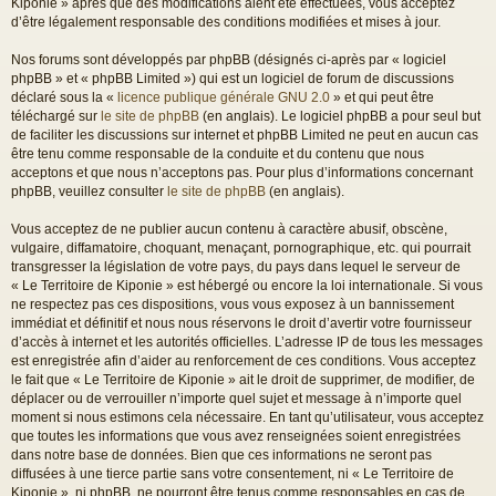
Kiponie » après que des modifications aient été effectuées, vous acceptez
d’être légalement responsable des conditions modifiées et mises à jour.
Nos forums sont développés par phpBB (désignés ci-après par « logiciel
phpBB » et « phpBB Limited ») qui est un logiciel de forum de discussions
déclaré sous la «
licence publique générale GNU 2.0
» et qui peut être
téléchargé sur
le site de phpBB
(en anglais). Le logiciel phpBB a pour seul but
de faciliter les discussions sur internet et phpBB Limited ne peut en aucun cas
être tenu comme responsable de la conduite et du contenu que nous
acceptons et que nous n’acceptons pas. Pour plus d’informations concernant
phpBB, veuillez consulter
le site de phpBB
(en anglais).
Vous acceptez de ne publier aucun contenu à caractère abusif, obscène,
vulgaire, diffamatoire, choquant, menaçant, pornographique, etc. qui pourrait
transgresser la législation de votre pays, du pays dans lequel le serveur de
« Le Territoire de Kiponie » est hébergé ou encore la loi internationale. Si vous
ne respectez pas ces dispositions, vous vous exposez à un bannissement
immédiat et définitif et nous nous réservons le droit d’avertir votre fournisseur
d’accès à internet et les autorités officielles. L’adresse IP de tous les messages
est enregistrée afin d’aider au renforcement de ces conditions. Vous acceptez
le fait que « Le Territoire de Kiponie » ait le droit de supprimer, de modifier, de
déplacer ou de verrouiller n’importe quel sujet et message à n’importe quel
moment si nous estimons cela nécessaire. En tant qu’utilisateur, vous acceptez
que toutes les informations que vous avez renseignées soient enregistrées
dans notre base de données. Bien que ces informations ne seront pas
diffusées à une tierce partie sans votre consentement, ni « Le Territoire de
Kiponie », ni phpBB, ne pourront être tenus comme responsables en cas de