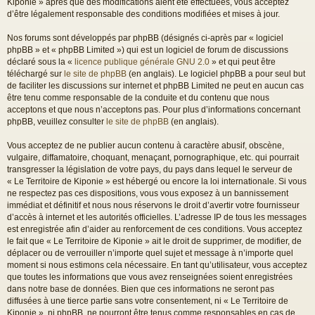
Kiponie » après que des modifications aient été effectuées, vous acceptez
d’être légalement responsable des conditions modifiées et mises à jour.
Nos forums sont développés par phpBB (désignés ci-après par « logiciel
phpBB » et « phpBB Limited ») qui est un logiciel de forum de discussions
déclaré sous la «
licence publique générale GNU 2.0
» et qui peut être
téléchargé sur
le site de phpBB
(en anglais). Le logiciel phpBB a pour seul but
de faciliter les discussions sur internet et phpBB Limited ne peut en aucun cas
être tenu comme responsable de la conduite et du contenu que nous
acceptons et que nous n’acceptons pas. Pour plus d’informations concernant
phpBB, veuillez consulter
le site de phpBB
(en anglais).
Vous acceptez de ne publier aucun contenu à caractère abusif, obscène,
vulgaire, diffamatoire, choquant, menaçant, pornographique, etc. qui pourrait
transgresser la législation de votre pays, du pays dans lequel le serveur de
« Le Territoire de Kiponie » est hébergé ou encore la loi internationale. Si vous
ne respectez pas ces dispositions, vous vous exposez à un bannissement
immédiat et définitif et nous nous réservons le droit d’avertir votre fournisseur
d’accès à internet et les autorités officielles. L’adresse IP de tous les messages
est enregistrée afin d’aider au renforcement de ces conditions. Vous acceptez
le fait que « Le Territoire de Kiponie » ait le droit de supprimer, de modifier, de
déplacer ou de verrouiller n’importe quel sujet et message à n’importe quel
moment si nous estimons cela nécessaire. En tant qu’utilisateur, vous acceptez
que toutes les informations que vous avez renseignées soient enregistrées
dans notre base de données. Bien que ces informations ne seront pas
diffusées à une tierce partie sans votre consentement, ni « Le Territoire de
Kiponie », ni phpBB, ne pourront être tenus comme responsables en cas de