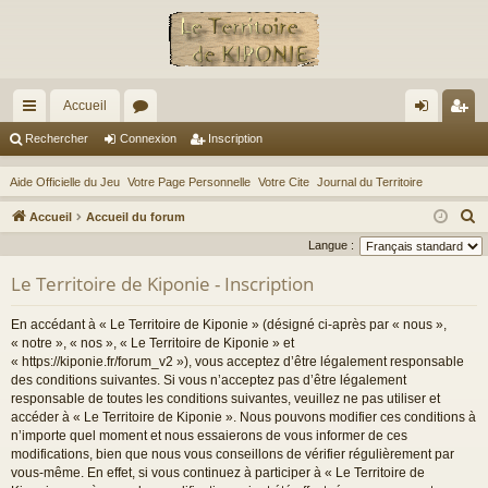
Accueil
ac
or
on
ns
Rechercher
Connexion
Inscription
co
u
ne
cri
Aide Officielle du Jeu
Votre Page Personnelle
Votre Cite
Journal du Territoire
ur
m
xi
pti
R
Accueil
Accueil du forum
ci
s
on
on
e
Langue :
c
s
Le Territoire de Kiponie - Inscription
h
e
En accédant à « Le Territoire de Kiponie » (désigné ci-après par « nous »,
r
« notre », « nos », « Le Territoire de Kiponie » et
c
« https://kiponie.fr/forum_v2 »), vous acceptez d’être légalement responsable
des conditions suivantes. Si vous n’acceptez pas d’être légalement
h
responsable de toutes les conditions suivantes, veuillez ne pas utiliser et
e
accéder à « Le Territoire de Kiponie ». Nous pouvons modifier ces conditions à
r
n’importe quel moment et nous essaierons de vous informer de ces
modifications, bien que nous vous conseillons de vérifier régulièrement par
vous-même. En effet, si vous continuez à participer à « Le Territoire de