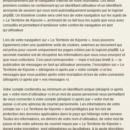
temporairement par le navigateur internet de votre ordinateur. Les deux
premiers cookies ne contiennent qu’un identifiant utilisateur et un identifiant
anonyme de session qui vous sont automatiquement assignés par le logiciel
phpBB. Un troisième cookie sera créé lors de votre navigation sur les sujets de
« Le Territoire de Kiponie », archivant de ce fait tous les sujets que vous avez
consultés et permettant d’améliorer votre confort de navigation en tant
qu’utilisateur.
Lors de votre navigation sur « Le Territoire de Kiponie », nous pouvons
également créer une quatrième sorte de cookies, externes au document qui
est prévu pour couvrir uniquement les pages créées par le logiciel phpBB. La
seconde manière est de récupérer les informations que vous nous envoyez et
que nous collectons. Ceci peut correspondre — mais n’est pas limité à — la
publication de messages en tant qu’utilisateur anonyme, l’inscription sur « Le
Territoire de Kiponie » (désignée ci-après par « votre compte ») et les
messages que vous publiez après votre inscription et lors de votre connexion
(désignés ci-après par « vos messages »).
Votre compte contiendra au minimum un identifiant unique (désigné ci-après
par « votre nom d’utilisateur ») et un mot de passe personnel vous permettant
de vous connecter à votre compte (désigné ci-après par « votre mot de
passe ») et une adresse de courriel personnelle. Les informations de votre
compte sur « Le Territoire de Kiponie » sont protégées par les lois de
protection des données applicables dans le pays qui héberge notre serveur.
Toutes les informations, en-dehors de votre nom d’utilisateur, de votre mot de
passe et de votre adresse de courriel requis par « Le Territoire de Kiponie »
durant votre inscription, sont obligatoires ou facultatives, à la seule discrétion