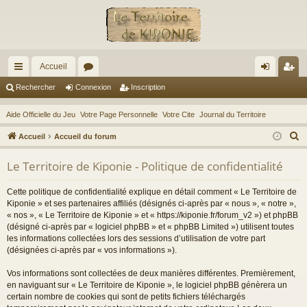
Accueil
ac
or
on
ns
Rechercher
Connexion
Inscription
co
u
ne
cri
Aide Officielle du Jeu
Votre Page Personnelle
Votre Cite
Journal du Territoire
ur
m
xi
pti
R
Accueil
Accueil du forum
ci
s
on
on
e
Le Territoire de Kiponie - Politique de confidentialité
c
s
h
Cette politique de confidentialité explique en détail comment « Le Territoire de
e
Kiponie » et ses partenaires affiliés (désignés ci-après par « nous », « notre »,
r
« nos », « Le Territoire de Kiponie » et « https://kiponie.fr/forum_v2 ») et phpBB
(désigné ci-après par « logiciel phpBB » et « phpBB Limited ») utilisent toutes
c
les informations collectées lors des sessions d’utilisation de votre part
h
(désignées ci-après par « vos informations »).
e
r
Vos informations sont collectées de deux manières différentes. Premièrement,
en naviguant sur « Le Territoire de Kiponie », le logiciel phpBB génèrera un
certain nombre de cookies qui sont de petits fichiers téléchargés