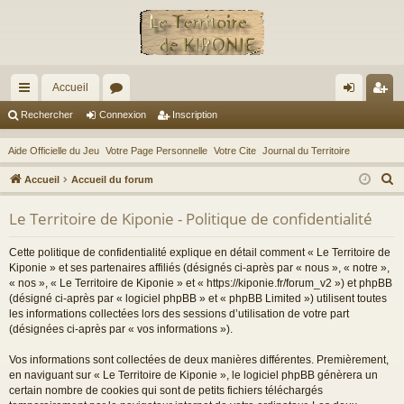
Accueil
ac
or
on
ns
Rechercher
Connexion
Inscription
co
u
ne
cri
Aide Officielle du Jeu
Votre Page Personnelle
Votre Cite
Journal du Territoire
ur
m
xi
pti
R
Accueil
Accueil du forum
ci
s
on
on
e
Le Territoire de Kiponie - Politique de confidentialité
c
s
h
Cette politique de confidentialité explique en détail comment « Le Territoire de
e
Kiponie » et ses partenaires affiliés (désignés ci-après par « nous », « notre »,
r
« nos », « Le Territoire de Kiponie » et « https://kiponie.fr/forum_v2 ») et phpBB
(désigné ci-après par « logiciel phpBB » et « phpBB Limited ») utilisent toutes
c
les informations collectées lors des sessions d’utilisation de votre part
h
(désignées ci-après par « vos informations »).
e
r
Vos informations sont collectées de deux manières différentes. Premièrement,
en naviguant sur « Le Territoire de Kiponie », le logiciel phpBB génèrera un
certain nombre de cookies qui sont de petits fichiers téléchargés