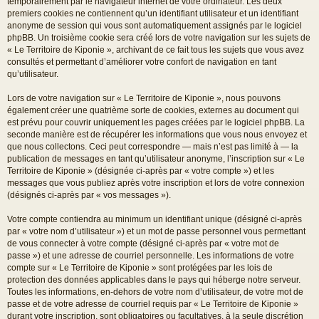
temporairement par le navigateur internet de votre ordinateur. Les deux
premiers cookies ne contiennent qu’un identifiant utilisateur et un identifiant
anonyme de session qui vous sont automatiquement assignés par le logiciel
phpBB. Un troisième cookie sera créé lors de votre navigation sur les sujets de
« Le Territoire de Kiponie », archivant de ce fait tous les sujets que vous avez
consultés et permettant d’améliorer votre confort de navigation en tant
qu’utilisateur.
Lors de votre navigation sur « Le Territoire de Kiponie », nous pouvons
également créer une quatrième sorte de cookies, externes au document qui
est prévu pour couvrir uniquement les pages créées par le logiciel phpBB. La
seconde manière est de récupérer les informations que vous nous envoyez et
que nous collectons. Ceci peut correspondre — mais n’est pas limité à — la
publication de messages en tant qu’utilisateur anonyme, l’inscription sur « Le
Territoire de Kiponie » (désignée ci-après par « votre compte ») et les
messages que vous publiez après votre inscription et lors de votre connexion
(désignés ci-après par « vos messages »).
Votre compte contiendra au minimum un identifiant unique (désigné ci-après
par « votre nom d’utilisateur ») et un mot de passe personnel vous permettant
de vous connecter à votre compte (désigné ci-après par « votre mot de
passe ») et une adresse de courriel personnelle. Les informations de votre
compte sur « Le Territoire de Kiponie » sont protégées par les lois de
protection des données applicables dans le pays qui héberge notre serveur.
Toutes les informations, en-dehors de votre nom d’utilisateur, de votre mot de
passe et de votre adresse de courriel requis par « Le Territoire de Kiponie »
durant votre inscription, sont obligatoires ou facultatives, à la seule discrétion