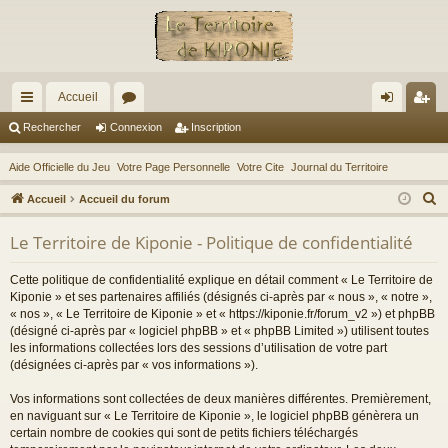
Accueil
ac
or
on
ns
Rechercher
Connexion
Inscription
co
u
ne
cri
Aide Officielle du Jeu
Votre Page Personnelle
Votre Cite
Journal du Territoire
ur
m
xi
pti
R
Accueil
Accueil du forum
ci
s
on
on
e
Le Territoire de Kiponie - Politique de confidentialité
c
s
h
Cette politique de confidentialité explique en détail comment « Le Territoire de
e
Kiponie » et ses partenaires affiliés (désignés ci-après par « nous », « notre »,
r
« nos », « Le Territoire de Kiponie » et « https://kiponie.fr/forum_v2 ») et phpBB
(désigné ci-après par « logiciel phpBB » et « phpBB Limited ») utilisent toutes
c
les informations collectées lors des sessions d’utilisation de votre part
h
(désignées ci-après par « vos informations »).
e
r
Vos informations sont collectées de deux manières différentes. Premièrement,
en naviguant sur « Le Territoire de Kiponie », le logiciel phpBB génèrera un
certain nombre de cookies qui sont de petits fichiers téléchargés