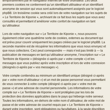
temporairement par le navigateur internet de votre ordinateur. Les deux
premiers cookies ne contiennent qu’un identifiant utilisateur et un identifiant
anonyme de session qui vous sont automatiquement assignés par le logiciel
phpBB. Un troisième cookie sera créé lors de votre navigation sur les sujets de
« Le Territoire de Kiponie », archivant de ce fait tous les sujets que vous avez
consultés et permettant d’améliorer votre confort de navigation en tant
qu’utilisateur.
Lors de votre navigation sur « Le Territoire de Kiponie », nous pouvons
également créer une quatrième sorte de cookies, externes au document qui
est prévu pour couvrir uniquement les pages créées par le logiciel phpBB. La
seconde manière est de récupérer les informations que vous nous envoyez et
que nous collectons. Ceci peut correspondre — mais n’est pas limité à — la
publication de messages en tant qu’utilisateur anonyme, l’inscription sur « Le
Territoire de Kiponie » (désignée ci-après par « votre compte ») et les
messages que vous publiez après votre inscription et lors de votre connexion
(désignés ci-après par « vos messages »).
Votre compte contiendra au minimum un identifiant unique (désigné ci-après
par « votre nom d’utilisateur ») et un mot de passe personnel vous permettant
de vous connecter à votre compte (désigné ci-après par « votre mot de
passe ») et une adresse de courriel personnelle. Les informations de votre
compte sur « Le Territoire de Kiponie » sont protégées par les lois de
protection des données applicables dans le pays qui héberge notre serveur.
Toutes les informations, en-dehors de votre nom d’utilisateur, de votre mot de
passe et de votre adresse de courriel requis par « Le Territoire de Kiponie »
durant votre inscription, sont obligatoires ou facultatives, à la seule discrétion