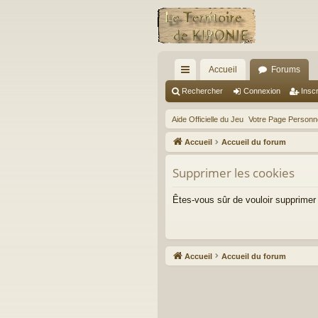
Accueil
Forums
ac
Rechercher
Connexion
Inscr
co
Aide Officielle du Jeu
Votre Page Personne
ur
Accueil
Accueil du forum
ci
Supprimer les cookies
s
Êtes-vous sûr de vouloir supprimer
Accueil
Accueil du forum