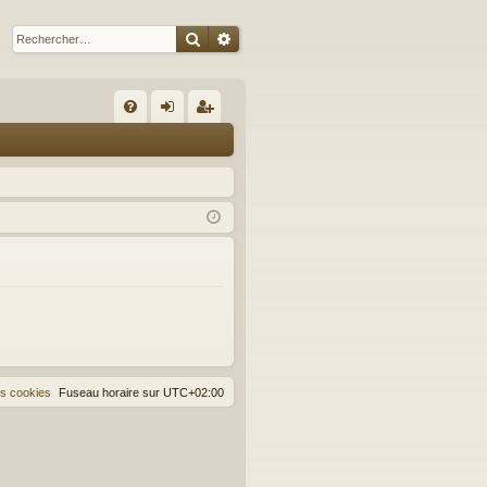
Rechercher
Recherche avancée
R
FA
on
ns
Q
ne
cri
xi
pti
on
on
es cookies
Fuseau horaire sur
UTC+02:00