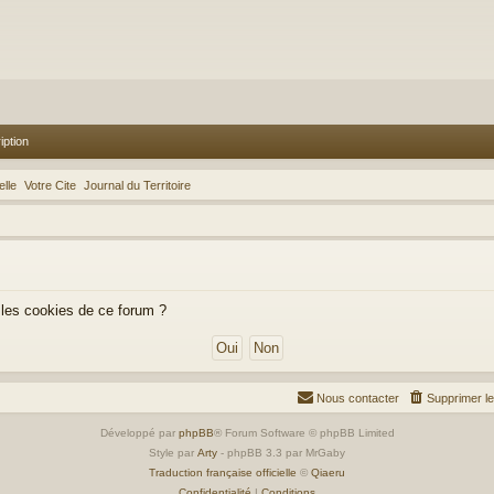
iption
lle
Votre Cite
Journal du Territoire
 les cookies de ce forum ?
Nous contacter
Supprimer l
Développé par
phpBB
® Forum Software © phpBB Limited
Style par
Arty
- phpBB 3.3 par MrGaby
Traduction française officielle
©
Qiaeru
Confidentialité
|
Conditions