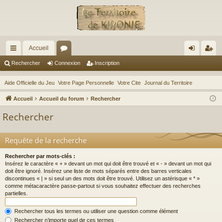
Accueil
ac
or
on
ns
Rechercher
Connexion
Inscription
co
u
ne
cri
Aide Officielle du Jeu
Votre Page Personnelle
Votre Cite
Journal du Territoire
ur
m
xi
pti
Accueil
Accueil du forum
Rechercher
ci
s
on
on
Rechercher
s
Requête de la recherche
Rechercher par mots-clés :
Insérez le caractère « + » devant un mot qui doit être trouvé et « - » devant un mot qui
doit être ignoré. Insérez une liste de mots séparés entre des barres verticales
discontinues « | » si seul un des mots doit être trouvé. Utilisez un astérisque « * »
comme métacaractère passe-partout si vous souhaitez effectuer des recherches
partielles.
Rechercher tous les termes ou utiliser une question comme élément
Rechercher n’importe quel de ces termes