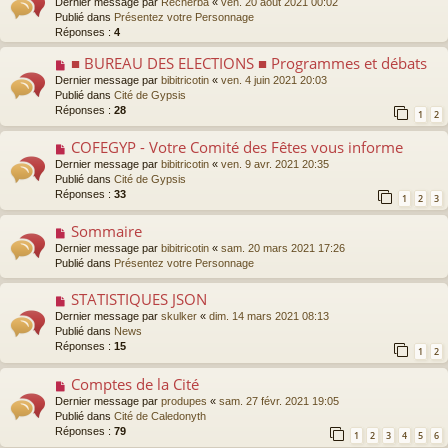
Dernier message par
Recherba
«
ven. 20 août 2021 00:02
m
e
u
Publié dans
Présentez votre Personnage
e
v
Réponses :
4
s
e
s
a
■ BUREAU DES ELECTIONS ■ Programmes et débats
N
a
u
o
g
Dernier message par
bibitricotin
«
ven. 4 juin 2021 20:03
m
u
e
Publié dans
Cité de Gypsis
e
v
Réponses :
28
1
2
s
e
s
a
COFEGYP - Votre Comité des Fêtes vous informe
N
a
u
o
g
Dernier message par
bibitricotin
«
ven. 9 avr. 2021 20:35
m
u
e
Publié dans
Cité de Gypsis
e
v
Réponses :
33
s
1
2
3
e
s
a
a
Sommaire
N
u
g
o
Dernier message par
bibitricotin
«
sam. 20 mars 2021 17:26
m
e
u
Publié dans
Présentez votre Personnage
e
v
s
e
s
STATISTIQUES JSON
N
a
a
o
Dernier message par
skulker
«
dim. 14 mars 2021 08:13
u
g
u
Publié dans
News
m
e
v
Réponses :
15
e
1
2
e
s
a
s
Comptes de la Cité
N
u
a
o
Dernier message par
produpes
«
sam. 27 févr. 2021 19:05
m
g
u
Publié dans
Cité de Caledonyth
e
e
v
Réponses :
79
s
1
2
3
4
5
6
e
s