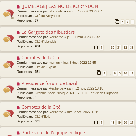
a
a
g
[JUMELAGE] CASINO DE KORYNDON
N
u
e
o
Dernier message par
bibitricotin
«
sam. 17 juin 2023 22:07
m
u
Publié dans
Cité de Koryndon
e
v
Réponses :
37
s
1
2
3
e
s
a
a
La Gargote des flibustiers
N
u
g
o
Dernier message par
Recherba
«
jeu. 11 mai 2023 12:32
m
e
u
Publié dans
Cité d'Islandsis
e
v
Réponses :
480
s
1
30
31
32
33
…
e
s
a
a
Comptes de la Cité
N
u
g
o
Dernier message par
memen
«
jeu. 8 déc. 2022 12:55
m
e
u
Publié dans
Cité de Gypsis
e
v
Réponses :
151
s
1
8
9
10
11
…
e
s
a
a
Présidence forum de Lazul
N
u
g
o
Dernier message par
Recherba
«
sam. 12 nov. 2022 13:18
m
e
u
Publié dans
Grande Place Publique INTER - CITE et Vie des Kiponais
e
v
Réponses :
4
s
e
s
a
Comptes de la Cité
N
a
u
o
g
Dernier message par
Recherba
«
dim. 2 oct. 2022 11:49
m
u
e
Publié dans
Cité d'Eolis
e
v
Réponses :
301
1
18
19
20
21
s
…
e
s
a
Porte-voix de l'équipe édilique
N
a
u
o