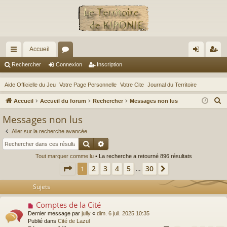
Accueil
ac
or
on
ns
Rechercher
Connexion
Inscription
co
u
ne
cri
Aide Officielle du Jeu
Votre Page Personnelle
Votre Cite
Journal du Territoire
ur
m
xi
pti
R
Accueil
Accueil du forum
Rechercher
Messages non lus
ci
s
on
on
e
Messages non lus
c
s
Aller sur la recherche avancée
h
Rechercher
Recherche avancée
e
Tout marquer comme lu
• La recherche a retourné 896 résultats
r
Page
1
sur
30
2
3
4
5
30
1
Suivant
c
…
h
Sujets
e
r
Comptes de la Cité
N
o
Dernier message par
jully
«
dim. 6 juil. 2025 10:35
u
Publié dans
Cité de Lazul
v