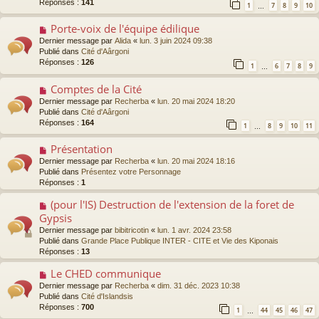
Réponses :
141
1
7
8
9
10
…
e
a
Porte-voix de l'équipe édilique
N
u
o
Dernier message par
Alida
«
lun. 3 juin 2024 09:38
m
u
Publié dans
Cité d'Aârgoni
e
v
Réponses :
126
s
1
6
7
8
9
…
e
s
a
a
Comptes de la Cité
N
u
g
o
Dernier message par
Recherba
«
lun. 20 mai 2024 18:20
m
e
u
Publié dans
Cité d'Aârgoni
e
v
Réponses :
164
s
1
8
9
10
11
…
e
s
a
a
Présentation
N
u
g
o
Dernier message par
Recherba
«
lun. 20 mai 2024 18:16
m
e
u
Publié dans
Présentez votre Personnage
e
v
Réponses :
1
s
e
s
a
(pour l'IS) Destruction de l'extension de la foret de
N
a
u
o
g
Gypsis
m
u
e
Dernier message par
bibitricotin
«
lun. 1 avr. 2024 23:58
e
v
Publié dans
Grande Place Publique INTER - CITE et Vie des Kiponais
s
e
Réponses :
13
s
a
a
u
Le CHED communique
N
g
m
o
Dernier message par
e
Recherba
«
dim. 31 déc. 2023 10:38
e
u
Publié dans
Cité d'Islandsis
s
v
Réponses :
700
s
1
44
45
46
47
…
e