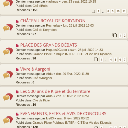
g
Dernier message par
vladimus
«
ven. 23 sept. 2022 10:25
m
u
e
Publié dans
Cité d'Eolis
e
v
Réponses :
151
s
1
8
9
10
11
…
e
s
a
a
CHÂTEAU ROYAL DE KORYNDON
N
u
g
o
Dernier message par
Recherba
«
lun. 25 juil. 2022 16:03
m
e
u
Publié dans
Cité de Koryndon
e
v
Réponses :
27
s
1
2
e
s
a
a
PLACE DES GRANDS DÉBATS
N
u
g
o
Dernier message par
Hugues0Capet
«
sam. 23 juil. 2022 14:33
m
e
u
Publié dans
Grande Place Publique INTER - CITE et Vie des Kiponais
e
v
Réponses :
96
s
1
4
5
6
7
…
e
s
a
a
Vivre à Aargoni
N
u
g
o
Dernier message par
Alida
«
dim. 20 févr. 2022 11:39
m
e
u
Publié dans
Cité d'Aârgoni
e
v
Réponses :
6
s
e
s
a
Les 500 ans de Kipie et du territoire
N
a
u
o
g
Dernier message par
Alida
«
ven. 18 févr. 2022 16:51
m
u
e
Publié dans
Cité de Kipie
e
v
Réponses :
10
s
e
s
a
EVENEMENTS, FETES et AVIS DE CONCOURS
N
a
u
o
Dernier message par
Ice83
«
mar. 8 févr. 2022 00:52
g
m
u
Publié dans
Grande Place Publique INTER - CITE et Vie des Kiponais
e
e
v
Réponses :
120