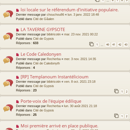
1
6
7
8
9
s
…
e
s
a
loi locale sur le référendum d'initiative populaire.
N
a
u
o
g
Dernier message par
chouchou86
«
lun. 3 janv. 2022 18:48
m
u
e
Publié dans
Cité de Gâalen
e
v
s
e
s
LA TAVERNE GYPSOTE
N
a
a
o
Dernier message par
bibitricotin
«
mar. 23 nov. 2021 00:22
u
g
u
Publié dans
Cité de Gypsis
m
e
v
Réponses :
633
e
1
40
41
42
43
…
e
s
a
s
Le Code Caledonyen
N
u
a
o
Dernier message par
Recherba
«
mer. 3 nov. 2021 14:35
m
g
u
Publié dans
Cité de Caledonyth
e
e
v
Réponses :
4
s
e
s
a
[RP] Templanoum Instantélicioum
N
a
u
o
g
Dernier message par
bibitricotin
«
ven. 8 oct. 2021 23:18
m
u
e
Publié dans
Cité de Gypsis
e
v
Réponses :
23
1
2
s
e
s
a
Porte-voix de l'équipe édilique
N
a
u
o
g
Dernier message par
Recherba
«
lun. 30 août 2021 21:18
m
u
e
Publié dans
Cité de Gypsis
e
v
Réponses :
25
s
1
2
e
s
a
a
Moi première arrivé en place publique.
N
u
g
o