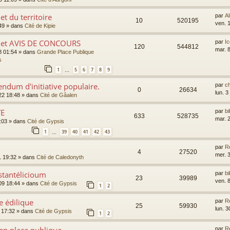
et du territoire
par
Al
10
520195
ven. 
49
» dans
Cité de Kipie
 et AVIS DE CONCOURS
par
I
120
544812
mar. 8
8 01:54
» dans
Grande Place Publique
s
1
5
6
7
8
9
…
rendum d'initiative populaire.
par
c
0
26634
lun. 3
022 18:48
» dans
Cité de Gâalen
TE
par
bi
633
528735
mar. 
:03
» dans
Cité de Gypsis
1
39
40
41
42
43
…
par
R
4
27520
mer. 
1 19:32
» dans
Cité de Caledonyth
tantélicioum
par
bi
23
39989
ven. 
09 18:44
» dans
Cité de Gypsis
1
2
e édilique
par
R
25
59930
lun. 
8 17:32
» dans
Cité de Gypsis
1
2
par
R