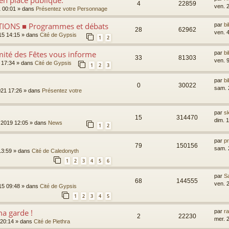
en place publique.
4
22859
ven. 
1 00:01
» dans
Présentez votre Personnage
IONS ■ Programmes et débats
par
bi
28
62962
ven. 4
15 14:15
» dans
Cité de Gypsis
1
2
ité des Fêtes vous informe
par
bi
33
81303
ven. 
8 17:34
» dans
Cité de Gypsis
1
2
3
par
bi
0
30022
sam. 
21 17:26
» dans
Présentez votre
par
s
15
314470
dim. 
n 2019 12:05
» dans
News
1
2
par
p
79
150156
sam. 
13:59
» dans
Cité de Caledonyth
1
2
3
4
5
6
par
S
68
144555
ven. 
15 09:48
» dans
Cité de Gypsis
1
2
3
4
5
ma garde !
par
r
2
22230
mer. 
 20:14
» dans
Cité de Piethra