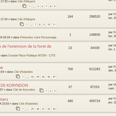
8 17:33
» dans
Cité d'Aârgoni
1
5
6
7
8
9
…
par
R
164
298520
lun. 
8 17:24
» dans
Cité d'Aârgoni
1
7
8
9
10
11
…
par
R
1
148650
lun. 
24 02:03
» dans
Présentez votre Personnage
n de l'extension de la foret de
par
bi
13
34439
lun. 1
 dans
Grande Place Publique INTER - CITE
ue
par
R
700
612283
dim. 
:04
» dans
Cité d'Islandsis
1
43
44
45
46
47
…
O DE KORYNDON
par
bi
37
87253
sam. 
:57
» dans
Cité de Koryndon
1
2
3
tiers
par
R
480
450724
jeu. 
14 23:03
» dans
Cité d'Islandsis
1
29
30
31
32
33
…