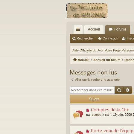
Accueil
Forums
ac
Rechercher
Connexion
Inscr
co
Aide Officielle du Jeu
Votre Page Personne
ur
Accueil
Accueil du forum
Reche
ci
Messages non lus
s
Aller sur la recherche avancée
Reche
R
Sujets
Comptes de la Cité
N
o
par
slapea
»
sam. 19 déc. 2009 
u
v
e
Porte-voix de l'équip
N
a
o