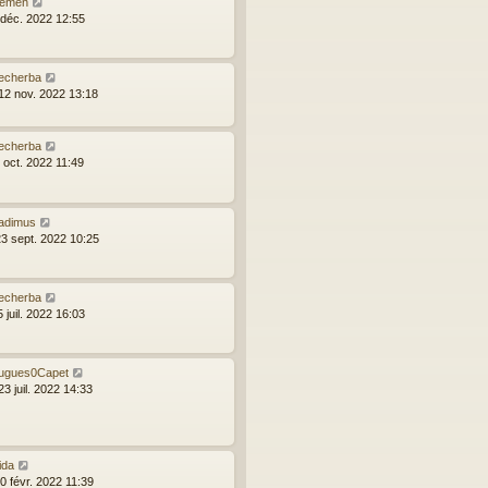
emen
8 déc. 2022 12:55
echerba
12 nov. 2022 13:18
echerba
 oct. 2022 11:49
ladimus
23 sept. 2022 10:25
echerba
5 juil. 2022 16:03
ugues0Capet
3 juil. 2022 14:33
ida
0 févr. 2022 11:39