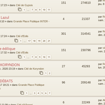
par
m
151
274610
jeu. 
8 17:23
» dans
Cité de Gypsis
1
7
8
9
10
11
…
 Lazul
par
R
4
21337
sam. 
8:10
» dans
Grande Place Publique INTER -
par
R
301
314541
dim. 2
8 17:24
» dans
Cité d'Eolis
1
17
18
19
20
21
…
e édilique
par
v
151
230796
ven. 
8 17:32
» dans
Cité d'Eolis
1
7
8
9
10
11
…
E KORYNDON
par
R
27
45293
lun. 2
c. 2020 23:19
» dans
Cité de Koryndon
1
2
 DÉBATS
par
H
96
209148
sam. 2
17 18:21
» dans
Grande Place Publique
s
1
3
4
5
6
7
…
par
Al
6
22249
dim. 2
0 11:09
» dans
Cité d'Aârgoni