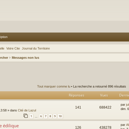
iption
lle
Votre Cite
Journal du Territoire
rcher
Messages non lus
rcher
echerche avancée
Tout marquer comme lu
• La recherche a retourné 896 résultats
Réponses
Vues
Derni
par
ju
141
688422
dim. 6
13:58
» dans
Cité de Lazul
1
6
7
8
9
10
…
e édilique
par
Al
126
438278
lun. 3