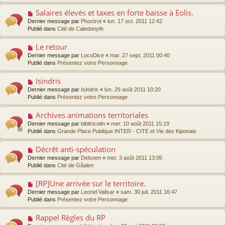
e
e
e
s
Salaires élevés et taxes en forte baisse à Eolis.
N
a
s
o
Dernier message par
Phoxtrot
«
lun. 17 oct. 2011 12:42
u
a
u
Publié dans
Cité de Caledonyth
m
g
v
e
e
e
s
Le retour
N
a
s
o
Dernier message par
LocoDice
«
mar. 27 sept. 2011 00:40
u
a
u
Publié dans
Présentez votre Personnage
m
g
v
e
e
e
s
Isindris
N
a
s
o
Dernier message par
Isindris
«
lun. 29 août 2011 10:20
u
a
u
Publié dans
Présentez votre Personnage
m
g
v
e
e
e
s
Archives animations territoriales
N
a
s
o
Dernier message par
bibitricotin
«
mer. 10 août 2011 15:19
u
a
u
Publié dans
Grande Place Publique INTER - CITE et Vie des Kiponais
m
g
v
e
e
e
s
Décrêt anti-spéculation
N
a
s
o
Dernier message par
Delsoen
«
mer. 3 août 2011 13:05
u
a
u
Publié dans
Cité de Gâalen
m
g
v
e
e
e
s
[RP]Une arrivée sur le territoire.
N
a
s
o
Dernier message par
Leonel Valisar
«
sam. 30 juil. 2011 16:47
u
a
u
Publié dans
Présentez votre Personnage
m
g
v
e
e
e
s
Rappel Règles du RP
N
a
s
o