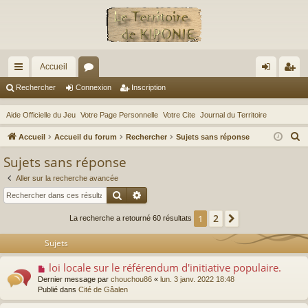
Accueil
ac
or
on
ns
Rechercher
Connexion
Inscription
co
u
ne
cri
Aide Officielle du Jeu
Votre Page Personnelle
Votre Cite
Journal du Territoire
ur
m
xi
pti
R
Accueil
Accueil du forum
Rechercher
Sujets sans réponse
ci
s
on
on
e
Sujets sans réponse
c
s
Aller sur la recherche avancée
h
Rechercher
Recherche avancée
e
r
2
1
Suivant
La recherche a retourné 60 résultats
c
Sujets
h
e
loi locale sur le référendum d'initiative populaire.
N
r
o
Dernier message par
chouchou86
«
lun. 3 janv. 2022 18:48
u
Publié dans
Cité de Gâalen
v
e