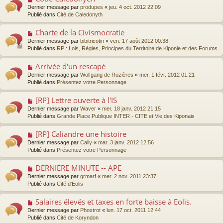
a
s
o
Dernier message par
produpes
«
jeu. 4 oct. 2012 22:09
u
a
u
Publié dans
Cité de Caledonyth
m
g
v
e
e
e
s
Charte de la Civismocratie
N
a
s
o
Dernier message par
bibitricotin
«
ven. 17 août 2012 00:38
u
a
u
Publié dans
RP : Lois, Règles, Principes du Territoire de Kiponie et des Forums
m
g
v
e
e
e
s
Arrivée d'un rescapé
N
a
s
o
Dernier message par
Wolfgang de Rozières
«
mer. 1 févr. 2012 01:21
u
a
u
Publié dans
Présentez votre Personnage
m
g
v
e
e
e
s
[RP] Lettre ouverte à l'IS
N
a
s
o
Dernier message par
Waver
«
mer. 18 janv. 2012 21:15
u
a
u
Publié dans
Grande Place Publique INTER - CITE et Vie des Kiponais
m
g
v
e
e
e
s
[RP] Caliandre une histoire
N
a
s
o
Dernier message par
Cally
«
mar. 3 janv. 2012 12:56
u
a
u
Publié dans
Présentez votre Personnage
m
g
v
e
e
e
s
DERNIERE MINUTE -- APE
N
a
s
o
Dernier message par
grmarf
«
mer. 2 nov. 2011 23:37
u
a
u
Publié dans
Cité d'Eolis
m
g
v
e
e
e
s
Salaires élevés et taxes en forte baisse à Eolis.
N
a
s
o
Dernier message par
Phoxtrot
«
lun. 17 oct. 2011 12:44
u
a
u
Publié dans
Cité de Koryndon
m
g
v