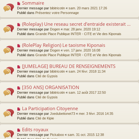
Sommaire
N
a
o
Dernier message par
bibitricotin
«
sam. 20 mars 2021 17:26
u
u
Publié dans
Présentez votre Personnage
m
v
e
e
s
(Roleplay) Une reseau secret d'entraide existerait ...
N
a
s
o
Dernier message par
Dogen
«
mar. 28 janv. 2020 19:12
u
a
u
Publié dans
Grande Place Publique INTER - CITE et Vie des Kiponais
m
g
v
e
e
e
s
(RolePlay Religion) Le taoïsme Kiponais
N
a
s
o
Dernier message par
Dogen
«
ven. 17 janv. 2020 16:08
u
a
u
Publié dans
Grande Place Publique INTER - CITE et Vie des Kiponais
m
g
v
e
e
e
s
[JUMELAGE] BUREAU DE RENSEIGNEMENTS
N
a
s
o
Dernier message par
bibitricotin
«
sam. 24 févr. 2018 11:34
u
a
u
Publié dans
Cité de Gypsis
m
g
v
e
e
e
s
[350 ANS] ORGANISATION
N
a
s
o
Dernier message par
bibitricotin
«
sam. 12 août 2017 22:50
u
a
u
Publié dans
Cité de Gypsis
m
g
v
e
e
e
s
La Participation Citoyenne
N
a
s
o
Dernier message par
Joedubettonet73
«
mer. 3 févr. 2016 14:35
u
a
u
Publié dans
Cité de Kipie
m
g
v
e
e
e
s
Edits royaux
N
a
s
o
Dernier message par
Pickaboo
«
sam. 31 oct. 2015 12:38
u
a
u