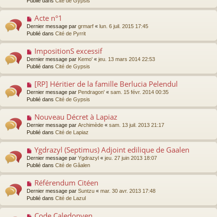
Publié dans
Cité de Gypsis
m
g
v
e
e
e
s
Acte n°1
N
a
s
o
Dernier message par
grmarf
«
lun. 6 juil. 2015 17:45
u
a
u
Publié dans
Cité de Pyrrit
m
g
v
e
e
e
s
ImpositionS excessif
N
a
s
o
Dernier message par
Kemo'
«
jeu. 13 mars 2014 22:53
u
a
u
Publié dans
Cité de Gypsis
m
g
v
e
e
e
s
[RP] Héritier de la famille Berlucia Pelendul
N
a
s
o
Dernier message par
Pendragon'
«
sam. 15 févr. 2014 00:35
u
a
u
Publié dans
Cité de Gypsis
m
g
v
e
e
e
s
Nouveau Décret à Lapiaz
N
a
s
o
Dernier message par
Archimède
«
sam. 13 juil. 2013 21:17
u
a
u
Publié dans
Cité de Lapiaz
m
g
v
e
e
e
s
Ygdrazyl (Septimus) Adjoint edilique de Gaalen
N
a
s
o
Dernier message par
Ygdrazyl
«
jeu. 27 juin 2013 18:07
u
a
u
Publié dans
Cité de Gâalen
m
g
v
e
e
e
s
Référendum Citéen
N
a
s
o
Dernier message par
Suntzu
«
mar. 30 avr. 2013 17:48
u
a
u
Publié dans
Cité de Lazul
m
g
v
e
e
e
s
Code Caledonyen
N