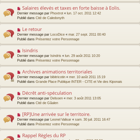
e
e
e
s
Salaires élevés et taxes en forte baisse à Eolis.
N
a
s
o
Dernier message par
Phoxtrot
«
lun. 17 oct. 2011 12:42
u
a
u
Publié dans
Cité de Caledonyth
m
g
v
e
e
e
s
Le retour
N
a
s
o
Dernier message par
LocoDice
«
mar. 27 sept. 2011 00:40
u
a
u
Publié dans
Présentez votre Personnage
m
g
v
e
e
e
s
Isindris
N
a
s
o
Dernier message par
Isindris
«
lun. 29 août 2011 10:20
u
a
u
Publié dans
Présentez votre Personnage
m
g
v
e
e
e
s
Archives animations territoriales
N
a
s
o
Dernier message par
bibitricotin
«
mer. 10 août 2011 15:19
u
a
u
Publié dans
Grande Place Publique INTER - CITE et Vie des Kiponais
m
g
v
e
e
e
s
Décrêt anti-spéculation
N
a
s
o
Dernier message par
Delsoen
«
mer. 3 août 2011 13:05
u
a
u
Publié dans
Cité de Gâalen
m
g
v
e
e
e
s
[RP]Une arrivée sur le territoire.
N
a
s
o
Dernier message par
Leonel Valisar
«
sam. 30 juil. 2011 16:47
u
a
u
Publié dans
Présentez votre Personnage
m
g
v
e
e
e
s
Rappel Règles du RP
N
a
s
o