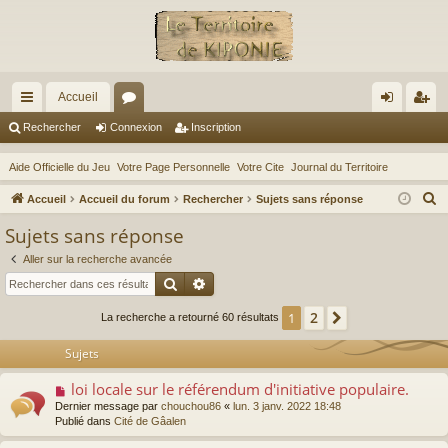
Accueil
ac
or
on
ns
Rechercher
Connexion
Inscription
co
u
ne
cri
Aide Officielle du Jeu
Votre Page Personnelle
Votre Cite
Journal du Territoire
ur
m
xi
pti
R
Accueil
Accueil du forum
Rechercher
Sujets sans réponse
ci
s
on
on
e
Sujets sans réponse
c
s
Aller sur la recherche avancée
h
Rechercher
Recherche avancée
e
r
2
1
Suivant
La recherche a retourné 60 résultats
c
Sujets
h
e
loi locale sur le référendum d'initiative populaire.
N
r
o
Dernier message par
chouchou86
«
lun. 3 janv. 2022 18:48
u
Publié dans
Cité de Gâalen
v
e