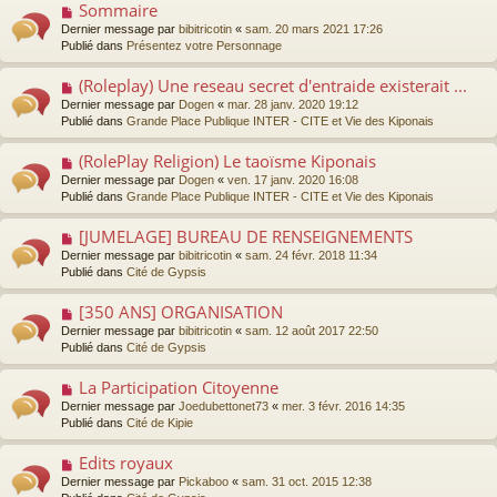
Sommaire
N
a
o
Dernier message par
bibitricotin
«
sam. 20 mars 2021 17:26
u
u
Publié dans
Présentez votre Personnage
m
v
e
e
s
(Roleplay) Une reseau secret d'entraide existerait ...
N
a
s
o
Dernier message par
Dogen
«
mar. 28 janv. 2020 19:12
u
a
u
Publié dans
Grande Place Publique INTER - CITE et Vie des Kiponais
m
g
v
e
e
e
s
(RolePlay Religion) Le taoïsme Kiponais
N
a
s
o
Dernier message par
Dogen
«
ven. 17 janv. 2020 16:08
u
a
u
Publié dans
Grande Place Publique INTER - CITE et Vie des Kiponais
m
g
v
e
e
e
s
[JUMELAGE] BUREAU DE RENSEIGNEMENTS
N
a
s
o
Dernier message par
bibitricotin
«
sam. 24 févr. 2018 11:34
u
a
u
Publié dans
Cité de Gypsis
m
g
v
e
e
e
s
[350 ANS] ORGANISATION
N
a
s
o
Dernier message par
bibitricotin
«
sam. 12 août 2017 22:50
u
a
u
Publié dans
Cité de Gypsis
m
g
v
e
e
e
s
La Participation Citoyenne
N
a
s
o
Dernier message par
Joedubettonet73
«
mer. 3 févr. 2016 14:35
u
a
u
Publié dans
Cité de Kipie
m
g
v
e
e
e
s
Edits royaux
N
a
s
o
Dernier message par
Pickaboo
«
sam. 31 oct. 2015 12:38
u
a
u