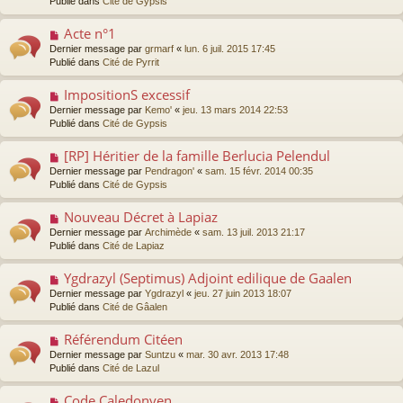
Publié dans
Cité de Gypsis
m
g
v
e
e
e
s
Acte n°1
N
a
s
o
Dernier message par
grmarf
«
lun. 6 juil. 2015 17:45
u
a
u
Publié dans
Cité de Pyrrit
m
g
v
e
e
e
s
ImpositionS excessif
N
a
s
o
Dernier message par
Kemo'
«
jeu. 13 mars 2014 22:53
u
a
u
Publié dans
Cité de Gypsis
m
g
v
e
e
e
s
[RP] Héritier de la famille Berlucia Pelendul
N
a
s
o
Dernier message par
Pendragon'
«
sam. 15 févr. 2014 00:35
u
a
u
Publié dans
Cité de Gypsis
m
g
v
e
e
e
s
Nouveau Décret à Lapiaz
N
a
s
o
Dernier message par
Archimède
«
sam. 13 juil. 2013 21:17
u
a
u
Publié dans
Cité de Lapiaz
m
g
v
e
e
e
s
Ygdrazyl (Septimus) Adjoint edilique de Gaalen
N
a
s
o
Dernier message par
Ygdrazyl
«
jeu. 27 juin 2013 18:07
u
a
u
Publié dans
Cité de Gâalen
m
g
v
e
e
e
s
Référendum Citéen
N
a
s
o
Dernier message par
Suntzu
«
mar. 30 avr. 2013 17:48
u
a
u
Publié dans
Cité de Lazul
m
g
v
e
e
e
s
Code Caledonyen
N