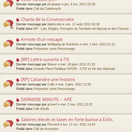
a
s
o
Dernier message par
produpes
«
jeu. 4 oct. 2012 22:09
u
a
u
Publié dans
Cité de Caledonyth
m
g
v
e
e
e
s
Charte de la Civismocratie
N
a
s
o
Dernier message par
bibitricotin
«
ven. 17 août 2012 00:38
u
a
u
Publié dans
RP : Lois, Règles, Principes du Territoire de Kiponie et des Forums
m
g
v
e
e
e
s
Arrivée d'un rescapé
N
a
s
o
Dernier message par
Wolfgang de Rozières
«
mer. 1 févr. 2012 01:21
u
a
u
Publié dans
Présentez votre Personnage
m
g
v
e
e
e
s
[RP] Lettre ouverte à l'IS
N
a
s
o
Dernier message par
Waver
«
mer. 18 janv. 2012 21:15
u
a
u
Publié dans
Grande Place Publique INTER - CITE et Vie des Kiponais
m
g
v
e
e
e
s
[RP] Caliandre une histoire
N
a
s
o
Dernier message par
Cally
«
mar. 3 janv. 2012 12:56
u
a
u
Publié dans
Présentez votre Personnage
m
g
v
e
e
e
s
DERNIERE MINUTE -- APE
N
a
s
o
Dernier message par
grmarf
«
mer. 2 nov. 2011 23:37
u
a
u
Publié dans
Cité d'Eolis
m
g
v
e
e
e
s
Salaires élevés et taxes en forte baisse à Eolis.
N
a
s
o
Dernier message par
Phoxtrot
«
lun. 17 oct. 2011 12:44
u
a
u
Publié dans
Cité de Koryndon
m
g
v