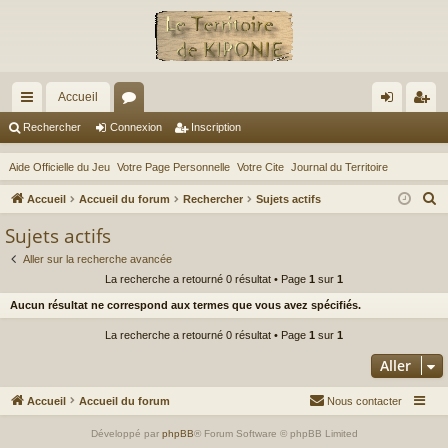
Accueil
ac
or
on
ns
Rechercher
Connexion
Inscription
co
u
ne
cri
Aide Officielle du Jeu
Votre Page Personnelle
Votre Cite
Journal du Territoire
ur
m
xi
pti
R
Accueil
Accueil du forum
Rechercher
Sujets actifs
ci
s
on
on
e
Sujets actifs
c
s
Aller sur la recherche avancée
h
La recherche a retourné 0 résultat • Page
1
sur
1
e
Aucun résultat ne correspond aux termes que vous avez spécifiés.
r
c
La recherche a retourné 0 résultat • Page
1
sur
1
h
Aller
e
r
Accueil
Accueil du forum
Nous contacter
Développé par
phpBB
® Forum Software © phpBB Limited