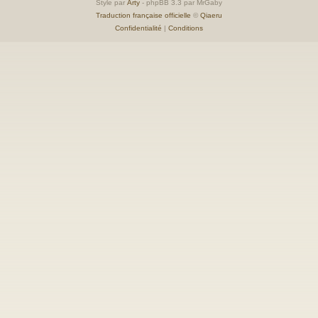
Style par
Arty
- phpBB 3.3 par MrGaby
Traduction française officielle
©
Qiaeru
Confidentialité
|
Conditions