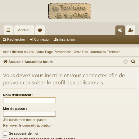
Accueil
ac
or
on
ns
Rechercher
Connexion
Inscription
co
u
ne
cri
Aide Officielle du Jeu
Votre Page Personnelle
Votre Cite
Journal du Territoire
ur
m
xi
pti
R
Accueil
Accueil du forum
ci
s
on
on
e
Vous devez vous inscrire et vous connecter afin de
c
s
pouvoir consulter le profil des utilisateurs.
h
e
Nom d’utilisateur :
r
c
Mot de passe :
h
e
J’ai oublié mon mot de passe
r
Renvoyer le courriel d’activation
Se souvenir de moi
Masquer ma présence lors de cette session