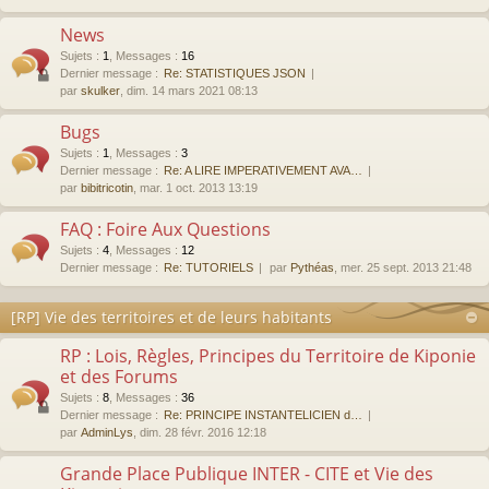
News
Sujets
:
1
,
Messages
:
16
Dernier message :
Re: STATISTIQUES JSON
par
skulker
, dim. 14 mars 2021 08:13
Bugs
Sujets
:
1
,
Messages
:
3
Dernier message :
Re: A LIRE IMPERATIVEMENT AVA…
par
bibitricotin
, mar. 1 oct. 2013 13:19
FAQ : Foire Aux Questions
Sujets
:
4
,
Messages
:
12
Dernier message :
Re: TUTORIELS
par
Pythéas
, mer. 25 sept. 2013 21:48
[RP] Vie des territoires et de leurs habitants
RP : Lois, Règles, Principes du Territoire de Kiponie
et des Forums
Sujets
:
8
,
Messages
:
36
Dernier message :
Re: PRINCIPE INSTANTELICIEN d…
par
AdminLys
, dim. 28 févr. 2016 12:18
Grande Place Publique INTER - CITE et Vie des