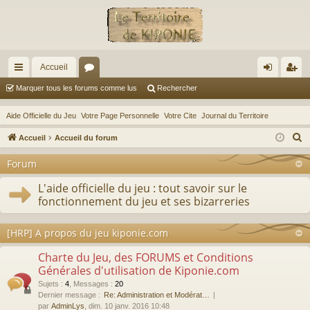
Accueil
ac
or
on
ns
Marquer tous les forums comme lus
Rechercher
co
u
ne
cri
Aide Officielle du Jeu
Votre Page Personnelle
Votre Cite
Journal du Territoire
ur
m
xi
pti
R
Accueil
Accueil du forum
ci
s
on
on
e
Forum
c
s
h
L'aide officielle du jeu : tout savoir sur le
fonctionnement du jeu et ses bizarreries
e
r
c
[HRP] A propos du jeu kiponie.com
h
Charte du Jeu, des FORUMS et Conditions
e
Générales d'utilisation de Kiponie.com
r
Sujets
:
4
,
Messages
:
20
Dernier message :
Re: Administration et Modérat…
par
AdminLys
, dim. 10 janv. 2016 10:48