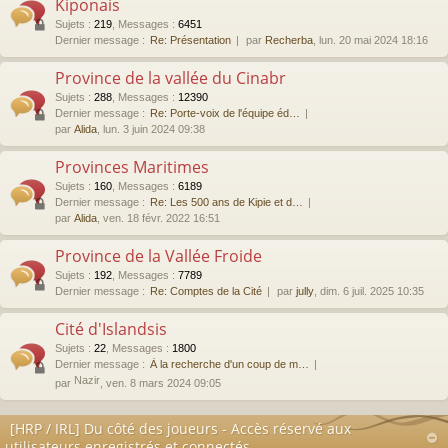
Kiponais
Sujets
:
219
,
Messages
:
6451
Dernier message :
Re: Présentation
par
Recherba
, lun. 20 mai 2024 18:16
Province de la vallée du Cinabr
Sujets
:
288
,
Messages
:
12390
Dernier message :
Re: Porte-voix de l'équipe éd…
par
Alida
, lun. 3 juin 2024 09:38
Provinces Maritimes
Sujets
:
160
,
Messages
:
6189
Dernier message :
Re: Les 500 ans de Kipie et d…
par
Alida
, ven. 18 févr. 2022 16:51
Province de la Vallée Froide
Sujets
:
192
,
Messages
:
7789
Dernier message :
Re: Comptes de la Cité
par
jully
, dim. 6 juil. 2025 10:35
Cité d'Islandsis
Sujets
:
22
,
Messages
:
1800
Dernier message :
À la recherche d'un coup de m…
Nazir
par
, ven. 8 mars 2024 09:05
[HRP / IRL] Du côté des joueurs - Accès réservé aux
utilisateurs enregistrés et connectés