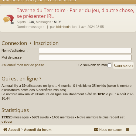
Taverne du Territoire - Parler du jeu, d'autre chose,
se présenter IRL
Sujets
:
240
,
Messages
:
5106
Dernier message :
par
bibitricotin
, lun. 1 avr. 2024 23:55
Connexion
•
Inscription
Nom d’utilisateur :
Mot de passe :
J’ai oublié mon mot de passe
Se souvenir de moi
Qui est en ligne ?
Au total, il y a
39
utilisateurs en ligne :: 4 inscrits, 0 invisible et 35 invités (selon le nombre
d’utilisateurs actifs des 5 dernières minutes)
Le nombre maximal d’utilisateurs en ligne simultanément a été de
1832
le jeu. 14 août 2025
10:44
Statistiques
133220
messages •
5969
sujets •
1406
membres • Notre membre le plus récent est
debug
Accueil
Accueil du forum
Nous contacter