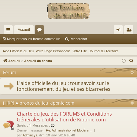
Accueil
ac
or
on
ns
Marquer tous les forums comme lus
Rechercher
co
u
ne
cri
Aide Officielle du Jeu
Votre Page Personnelle
Votre Cite
Journal du Territoire
ur
m
xi
pti
R
Accueil
Accueil du forum
ci
s
on
on
e
Forum
c
s
h
L'aide officielle du jeu : tout savoir sur le
fonctionnement du jeu et ses bizarreries
e
r
c
[HRP] A propos du jeu kiponie.com
h
Charte du Jeu, des FORUMS et Conditions
e
Générales d'utilisation de Kiponie.com
r
Sujets
:
4
,
Messages
:
20
Dernier message :
Re: Administration et Modérat…
par
AdminLys
, dim. 10 janv. 2016 10:48