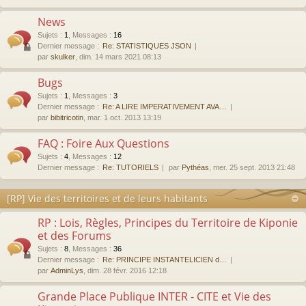
News
Sujets
:
1
,
Messages
:
16
Dernier message :
Re: STATISTIQUES JSON
par
skulker
, dim. 14 mars 2021 08:13
Bugs
Sujets
:
1
,
Messages
:
3
Dernier message :
Re: A LIRE IMPERATIVEMENT AVA…
par
bibitricotin
, mar. 1 oct. 2013 13:19
FAQ : Foire Aux Questions
Sujets
:
4
,
Messages
:
12
Dernier message :
Re: TUTORIELS
par
Pythéas
, mer. 25 sept. 2013 21:48
[RP] Vie des territoires et de leurs habitants
RP : Lois, Règles, Principes du Territoire de Kiponie
et des Forums
Sujets
:
8
,
Messages
:
36
Dernier message :
Re: PRINCIPE INSTANTELICIEN d…
par
AdminLys
, dim. 28 févr. 2016 12:18
Grande Place Publique INTER - CITE et Vie des