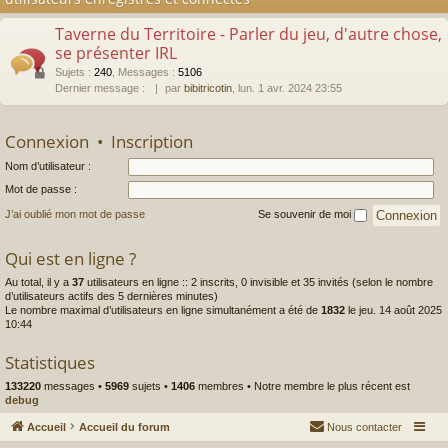
Taverne du Territoire - Parler du jeu, d'autre chose,
se présenter IRL
Sujets
:
240
,
Messages
:
5106
Dernier message :
par
bibitricotin
, lun. 1 avr. 2024 23:55
Connexion
•
Inscription
Nom d’utilisateur :
Mot de passe :
J’ai oublié mon mot de passe
Se souvenir de moi
Qui est en ligne ?
Au total, il y a
37
utilisateurs en ligne :: 2 inscrits, 0 invisible et 35 invités (selon le nombre
d’utilisateurs actifs des 5 dernières minutes)
Le nombre maximal d’utilisateurs en ligne simultanément a été de
1832
le jeu. 14 août 2025
10:44
Statistiques
133220
messages •
5969
sujets •
1406
membres • Notre membre le plus récent est
debug
Accueil
Accueil du forum
Nous contacter