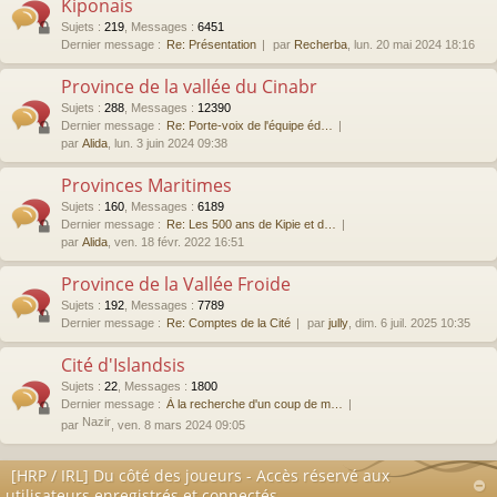
Kiponais
Sujets
:
219
,
Messages
:
6451
Dernier message :
Re: Présentation
par
Recherba
, lun. 20 mai 2024 18:16
Province de la vallée du Cinabr
Sujets
:
288
,
Messages
:
12390
Dernier message :
Re: Porte-voix de l'équipe éd…
par
Alida
, lun. 3 juin 2024 09:38
Provinces Maritimes
Sujets
:
160
,
Messages
:
6189
Dernier message :
Re: Les 500 ans de Kipie et d…
par
Alida
, ven. 18 févr. 2022 16:51
Province de la Vallée Froide
Sujets
:
192
,
Messages
:
7789
Dernier message :
Re: Comptes de la Cité
par
jully
, dim. 6 juil. 2025 10:35
Cité d'Islandsis
Sujets
:
22
,
Messages
:
1800
Dernier message :
À la recherche d'un coup de m…
Nazir
par
, ven. 8 mars 2024 09:05
[HRP / IRL] Du côté des joueurs - Accès réservé aux
utilisateurs enregistrés et connectés