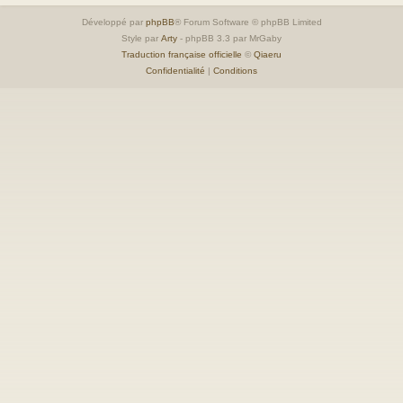
Développé par
phpBB
® Forum Software © phpBB Limited
Style par
Arty
- phpBB 3.3 par MrGaby
Traduction française officielle
©
Qiaeru
Confidentialité
|
Conditions