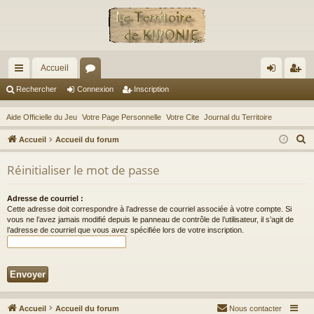
Accueil
ac
or
on
ns
Rechercher
Connexion
Inscription
co
u
ne
cri
Aide Officielle du Jeu
Votre Page Personnelle
Votre Cite
Journal du Territoire
ur
m
xi
pti
R
Accueil
Accueil du forum
ci
s
on
on
e
Réinitialiser le mot de passe
c
s
h
Adresse de courriel :
e
Cette adresse doit correspondre à l’adresse de courriel associée à votre compte. Si
r
vous ne l’avez jamais modifié depuis le panneau de contrôle de l’utilisateur, il s’agit de
l’adresse de courriel que vous avez spécifiée lors de votre inscription.
c
h
e
r
Accueil
Accueil du forum
Nous contacter