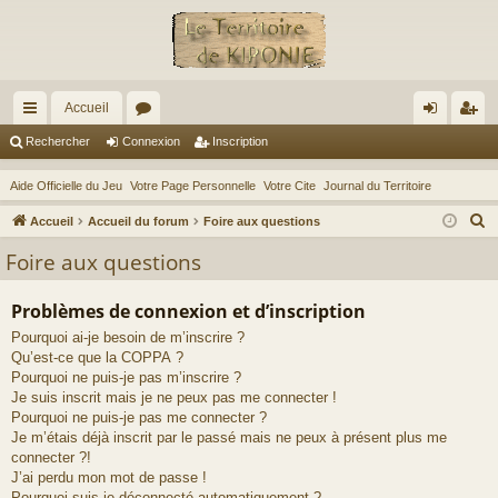
Accueil
ac
or
on
ns
Rechercher
Connexion
Inscription
co
u
ne
cri
Aide Officielle du Jeu
Votre Page Personnelle
Votre Cite
Journal du Territoire
ur
m
xi
pti
R
Accueil
Accueil du forum
Foire aux questions
ci
s
on
on
e
Foire aux questions
c
s
h
Problèmes de connexion et d’inscription
e
Pourquoi ai-je besoin de m’inscrire ?
r
Qu’est-ce que la COPPA ?
c
Pourquoi ne puis-je pas m’inscrire ?
h
Je suis inscrit mais je ne peux pas me connecter !
e
Pourquoi ne puis-je pas me connecter ?
Je m’étais déjà inscrit par le passé mais ne peux à présent plus me
r
connecter ?!
J’ai perdu mon mot de passe !
Pourquoi suis-je déconnecté automatiquement ?