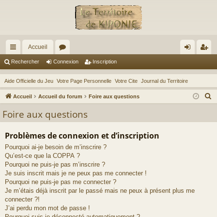
Accueil
ac
or
on
ns
Rechercher
Connexion
Inscription
co
u
ne
cri
Aide Officielle du Jeu
Votre Page Personnelle
Votre Cite
Journal du Territoire
ur
m
xi
pti
R
Accueil
Accueil du forum
Foire aux questions
ci
s
on
on
e
Foire aux questions
c
s
h
Problèmes de connexion et d’inscription
e
Pourquoi ai-je besoin de m’inscrire ?
r
Qu’est-ce que la COPPA ?
c
Pourquoi ne puis-je pas m’inscrire ?
h
Je suis inscrit mais je ne peux pas me connecter !
e
Pourquoi ne puis-je pas me connecter ?
Je m’étais déjà inscrit par le passé mais ne peux à présent plus me
r
connecter ?!
J’ai perdu mon mot de passe !
Pourquoi suis-je déconnecté automatiquement ?