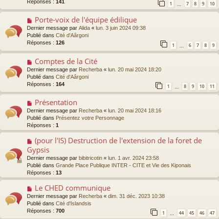
Réponses :
141
1
7
8
9
10
…
e
a
Porte-voix de l'équipe édilique
N
u
o
Dernier message par
Alida
«
lun. 3 juin 2024 09:38
m
u
Publié dans
Cité d'Aârgoni
e
v
Réponses :
126
s
1
6
7
8
9
…
e
s
a
a
Comptes de la Cité
N
u
g
o
Dernier message par
Recherba
«
lun. 20 mai 2024 18:20
m
e
u
Publié dans
Cité d'Aârgoni
e
v
Réponses :
164
s
1
8
9
10
11
…
e
s
a
a
Présentation
N
u
g
o
Dernier message par
Recherba
«
lun. 20 mai 2024 18:16
m
e
u
Publié dans
Présentez votre Personnage
e
v
Réponses :
1
s
e
s
a
(pour l'IS) Destruction de l'extension de la foret de
N
a
u
o
g
Gypsis
m
u
e
Dernier message par
bibitricotin
«
lun. 1 avr. 2024 23:58
e
v
Publié dans
Grande Place Publique INTER - CITE et Vie des Kiponais
s
e
Réponses :
13
s
a
a
u
Le CHED communique
N
g
m
o
Dernier message par
e
Recherba
«
dim. 31 déc. 2023 10:38
e
u
Publié dans
Cité d'Islandsis
s
v
Réponses :
700
s
1
44
45
46
47
…
e