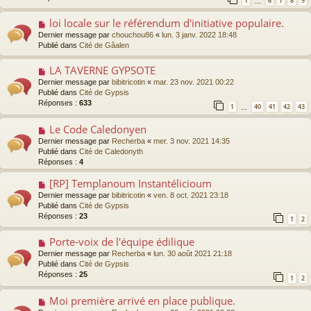
1
6
7
8
9
s
…
e
s
a
loi locale sur le référendum d'initiative populaire.
N
a
u
o
g
Dernier message par
chouchou86
«
lun. 3 janv. 2022 18:48
m
u
e
Publié dans
Cité de Gâalen
e
v
s
e
s
LA TAVERNE GYPSOTE
N
a
a
o
Dernier message par
bibitricotin
«
mar. 23 nov. 2021 00:22
u
g
u
Publié dans
Cité de Gypsis
m
e
v
Réponses :
633
e
1
40
41
42
43
…
e
s
a
s
Le Code Caledonyen
N
u
a
o
Dernier message par
Recherba
«
mer. 3 nov. 2021 14:35
m
g
u
Publié dans
Cité de Caledonyth
e
e
v
Réponses :
4
s
e
s
a
[RP] Templanoum Instantélicioum
N
a
u
o
g
Dernier message par
bibitricotin
«
ven. 8 oct. 2021 23:18
m
u
e
Publié dans
Cité de Gypsis
e
v
Réponses :
23
1
2
s
e
s
a
Porte-voix de l'équipe édilique
N
a
u
o
g
Dernier message par
Recherba
«
lun. 30 août 2021 21:18
m
u
e
Publié dans
Cité de Gypsis
e
v
Réponses :
25
s
1
2
e
s
a
a
Moi première arrivé en place publique.
N
u
g
o