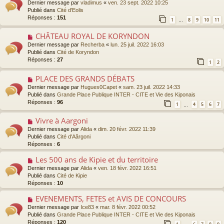
g
Dernier message par
vladimus
«
ven. 23 sept. 2022 10:25
m
u
e
Publié dans
Cité d'Eolis
e
v
Réponses :
151
s
1
8
9
10
11
…
e
s
a
a
CHÂTEAU ROYAL DE KORYNDON
N
u
g
o
Dernier message par
Recherba
«
lun. 25 juil. 2022 16:03
m
e
u
Publié dans
Cité de Koryndon
e
v
Réponses :
27
s
1
2
e
s
a
a
PLACE DES GRANDS DÉBATS
N
u
g
o
Dernier message par
Hugues0Capet
«
sam. 23 juil. 2022 14:33
m
e
u
Publié dans
Grande Place Publique INTER - CITE et Vie des Kiponais
e
v
Réponses :
96
s
1
4
5
6
7
…
e
s
a
a
Vivre à Aargoni
N
u
g
o
Dernier message par
Alida
«
dim. 20 févr. 2022 11:39
m
e
u
Publié dans
Cité d'Aârgoni
e
v
Réponses :
6
s
e
s
a
Les 500 ans de Kipie et du territoire
N
a
u
o
g
Dernier message par
Alida
«
ven. 18 févr. 2022 16:51
m
u
e
Publié dans
Cité de Kipie
e
v
Réponses :
10
s
e
s
a
EVENEMENTS, FETES et AVIS DE CONCOURS
N
a
u
o
Dernier message par
Ice83
«
mar. 8 févr. 2022 00:52
g
m
u
Publié dans
Grande Place Publique INTER - CITE et Vie des Kiponais
e
e
v
Réponses :
120