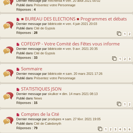
Dernier message par
Recherba
«
ven. 20 août 2021 00:02
m
e
u
Publié dans
Présentez votre Personnage
e
v
Réponses :
4
s
e
s
a
■ BUREAU DES ELECTIONS ■ Programmes et débats
N
a
u
o
g
Dernier message par
bibitricotin
«
ven. 4 juin 2021 20:03
m
u
e
Publié dans
Cité de Gypsis
e
v
Réponses :
28
1
2
s
e
s
a
COFEGYP - Votre Comité des Fêtes vous informe
N
a
u
o
g
Dernier message par
bibitricotin
«
ven. 9 avr. 2021 20:35
m
u
e
Publié dans
Cité de Gypsis
e
v
Réponses :
33
s
1
2
3
e
s
a
a
Sommaire
N
u
g
o
Dernier message par
bibitricotin
«
sam. 20 mars 2021 17:26
m
e
u
Publié dans
Présentez votre Personnage
e
v
s
e
s
STATISTIQUES JSON
N
a
a
o
Dernier message par
skulker
«
dim. 14 mars 2021 08:13
u
g
u
Publié dans
News
m
e
v
Réponses :
15
e
1
2
e
s
a
s
Comptes de la Cité
N
u
a
o
Dernier message par
produpes
«
sam. 27 févr. 2021 19:05
m
g
u
Publié dans
Cité de Caledonyth
e
e
v
Réponses :
79
s
1
2
3
4
5
6
e
s