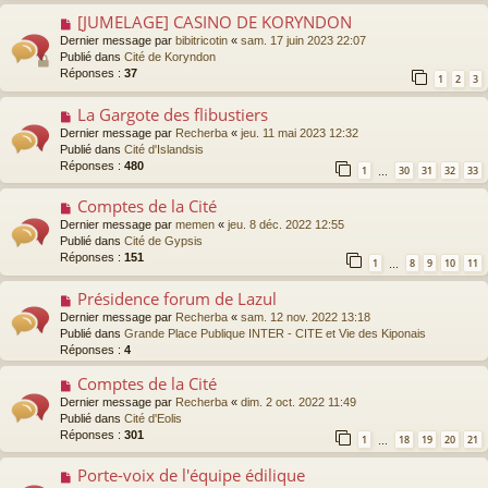
a
a
g
[JUMELAGE] CASINO DE KORYNDON
N
u
e
o
Dernier message par
bibitricotin
«
sam. 17 juin 2023 22:07
m
u
Publié dans
Cité de Koryndon
e
v
Réponses :
37
s
1
2
3
e
s
a
a
La Gargote des flibustiers
N
u
g
o
Dernier message par
Recherba
«
jeu. 11 mai 2023 12:32
m
e
u
Publié dans
Cité d'Islandsis
e
v
Réponses :
480
s
1
30
31
32
33
…
e
s
a
a
Comptes de la Cité
N
u
g
o
Dernier message par
memen
«
jeu. 8 déc. 2022 12:55
m
e
u
Publié dans
Cité de Gypsis
e
v
Réponses :
151
s
1
8
9
10
11
…
e
s
a
a
Présidence forum de Lazul
N
u
g
o
Dernier message par
Recherba
«
sam. 12 nov. 2022 13:18
m
e
u
Publié dans
Grande Place Publique INTER - CITE et Vie des Kiponais
e
v
Réponses :
4
s
e
s
a
Comptes de la Cité
N
a
u
o
g
Dernier message par
Recherba
«
dim. 2 oct. 2022 11:49
m
u
e
Publié dans
Cité d'Eolis
e
v
Réponses :
301
1
18
19
20
21
s
…
e
s
a
Porte-voix de l'équipe édilique
N
a
u
o