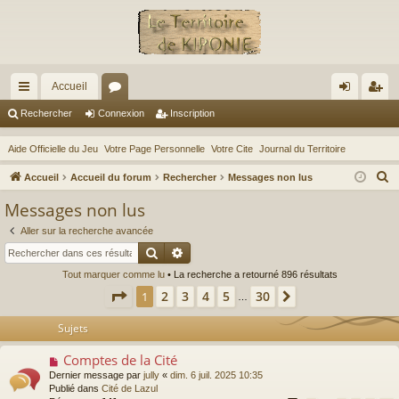
Accueil
ac
or
on
ns
Rechercher
Connexion
Inscription
co
u
ne
cri
Aide Officielle du Jeu
Votre Page Personnelle
Votre Cite
Journal du Territoire
ur
m
xi
pti
R
Accueil
Accueil du forum
Rechercher
Messages non lus
ci
s
on
on
e
Messages non lus
c
s
Aller sur la recherche avancée
h
Rechercher
Recherche avancée
e
Tout marquer comme lu
• La recherche a retourné 896 résultats
r
Page
1
sur
30
2
3
4
5
30
1
Suivant
c
…
h
Sujets
e
r
Comptes de la Cité
N
o
Dernier message par
jully
«
dim. 6 juil. 2025 10:35
u
Publié dans
Cité de Lazul
v